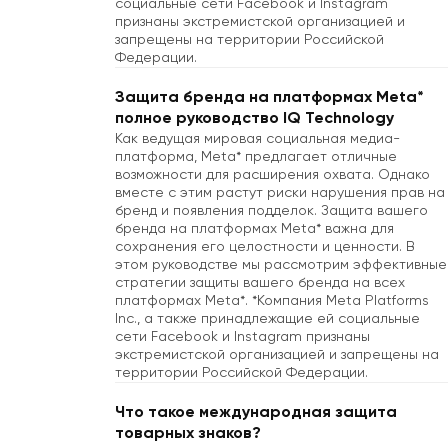
социальные сети Facebook и Instagram
©2016-2026
IQ Technology -
признаны экстремистской организацией и
защита брендов в eCommerce
запрещены на территории Российской
EN
RU
Федерации.
Политика в отношении обработки
персональных данных
Защита бренда на платформах Meta*
Согласие на обработку
полное руководство IQ Technology
персональных данных
Как ведущая мировая социальная медиа-
платформа, Meta* предлагает отличные
Согласие на обработку персональных
возможности для расширения охвата. Однако
данных с помощью cookie
вместе с этим растут риски нарушения прав на
бренд и появления подделок. Защита вашего
ООО «Ай-Кью ТЕХНОЛОДЖИ»
бренда на платформах Meta* важна для
ИНН 7801419491
сохранения его целостности и ценности. В
этом руководстве мы рассмотрим эффективные
стратегии защиты вашего бренда на всех
платформах Meta*. *Компания Meta Platforms
Inc., а также принадлежащие ей социальные
сети Facebook и Instagram признаны
экстремистской организацией и запрещены на
территории Российской Федерации.
Что такое международная защита
товарных знаков?