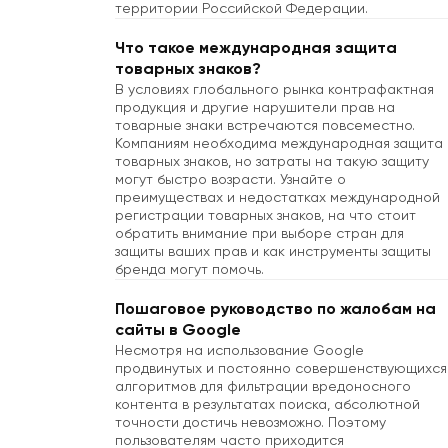
территории Российской Федерации.
Что такое международная защита
товарных знаков?
В условиях глобального рынка контрафактная
продукция и другие нарушители прав на
товарные знаки встречаются повсеместно.
©2016-2026
IQ Technology -
Компаниям необходима международная защита
защита брендов в eCommerce
товарных знаков, но затраты на такую защиту
могут быстро возрасти. Узнайте о
EN
RU
Политика в отношении обработки
преимуществах и недостатках международной
персональных данных
регистрации товарных знаков, на что стоит
обратить внимание при выборе стран для
Согласие на обработку
защиты ваших прав и как инструменты защиты
персональных данных
бренда могут помочь.
Согласие на обработку персональных
данных с помощью cookie
Пошаговое руководство по жалобам на
сайты в Google
Несмотря на использование Google
ООО «Ай-Кью ТЕХНОЛОДЖИ»
продвинутых и постоянно совершенствующихся
ИНН 7801419491
алгоритмов для фильтрации вредоносного
контента в результатах поиска, абсолютной
точности достичь невозможно. Поэтому
пользователям часто приходится