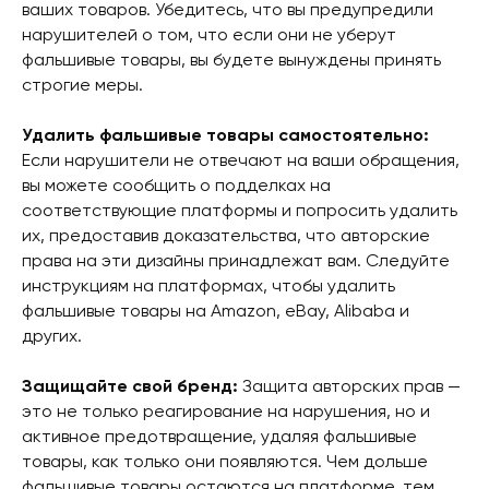
ваших товаров. Убедитесь, что вы предупредили
нарушителей о том, что если они не уберут
фальшивые товары, вы будете вынуждены принять
строгие меры.
Удалить фальшивые товары самостоятельно:
Если нарушители не отвечают на ваши обращения,
вы можете сообщить о подделках на
соответствующие платформы и попросить удалить
©2016-2026
IQ Technology -
их, предоставив доказательства, что авторские
защита брендов в eCommerce
права на эти дизайны принадлежат вам. Следуйте
EN
RU
Политика в отношении обработки
инструкциям на платформах, чтобы удалить
персональных данных
фальшивые товары на Amazon, eBay, Alibaba и
других.
Согласие на обработку
персональных данных
Защищайте свой бренд:
Защита авторских прав —
Согласие на обработку персональных
данных с помощью cookie
это не только реагирование на нарушения, но и
активное предотвращение, удаляя фальшивые
товары, как только они появляются. Чем дольше
ООО «Ай-Кью ТЕХНОЛОДЖИ»
ИНН 7801419491
фальшивые товары остаются на платформе, тем