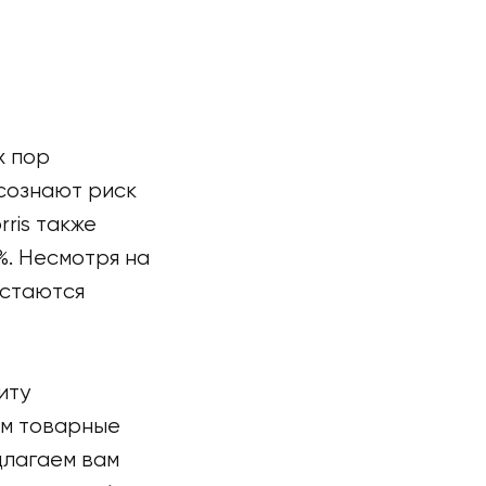
х пор
сознают риск
rris также
%. Несмотря на
остаются
иту
ем товарные
длагаем вам