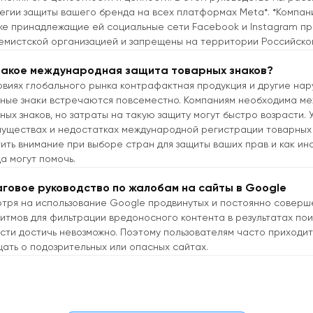
егии защиты вашего бренда на всех платформах Meta*. *Компания
же принадлежащие ей социальные сети Facebook и Instagram п
емистской организацией и запрещены на территории Российско
такое международная защита товарных знаков?
овиях глобального рынка контрафактная продукция и другие на
ные знаки встречаются повсеместно. Компаниям необходима м
ных знаков, но затраты на такую защиту могут быстро возрасти. 
уществах и недостатках международной регистрации товарных з
ить внимание при выборе стран для защиты ваших прав и как ин
а могут помочь.
говое руководство по жалобам на сайты в Google
тря на использование Google продвинутых и постоянно совер
итмов для фильтрации вредоносного контента в результатах по
сти достичь невозможно. Поэтому пользователям часто приходи
ать о подозрительных или опасных сайтах.