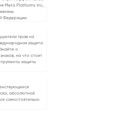
 Meta Platforms Inc.,
ризнаны
й Федерации.
рушители прав на
еждународная защита
Узнайте о
наков, на что стоит
струменты защиты
шенствующихся
иска, абсолютной
тся самостоятельно