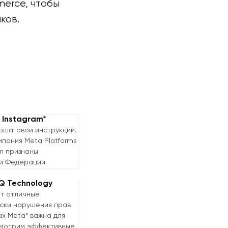
merce, чтобы
ков.
 Instagram*
ошаговой инструкции.
мпания Meta Platforms
am признаны
й Федерации.
Q Technology
ет отличные
иски нарушения прав
х Meta* важна для
ссмотрим эффективные