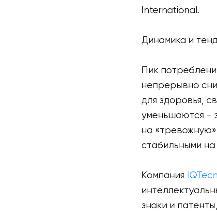
International.
Динамика и тен
Пик потребления
непрерывно сни
для здоровья, с
уменьшаются - з
на «тревожную» 
стабильными на 
Компания
IQTec
интеллектуальн
знаки и патенты