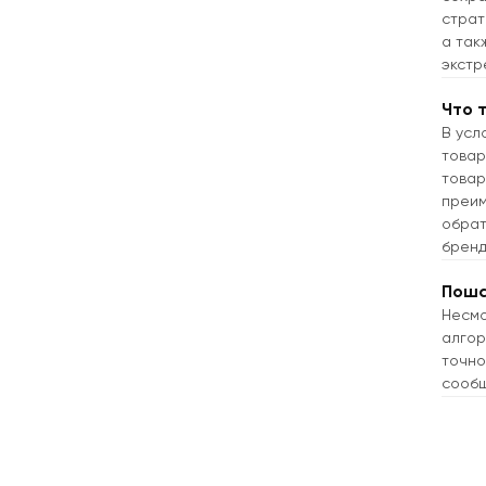
страт
а так
экстр
Что 
В усл
товар
товар
преим
обрат
бренд
Поша
Несмо
алгор
точно
сообщ