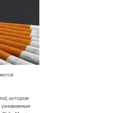
ляются
nal, которая
е узнаваемым