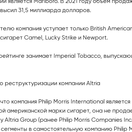
 является Marlboro. В 2021 году объем продаж P
ревысил 31,5 миллиарда долларов.
телю компания уступает только British America
игарет Camel, Lucky Strike и Newport.
рейтинге занимает Imperial Tobacco, выпуска
о реструктуризации компании Altria
что компания Philip Morris International являет
ой американской марки сигарет, она не прода
 Altria Group (ранее Philip Morris Companies In
егменты в самостоятельную компанию Philip M