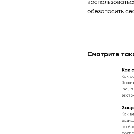
воспользоватьс
обезопасить се
Смотрите так
Как 
Как с
Защит
Inc.,
экстр
Защи
Как в
возмо
на бр
сохра