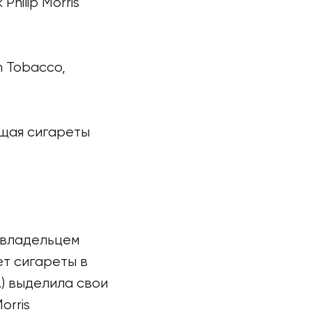
hilip Morris
n Tobacco,
ющая сигареты
ся владельцем
ет сигареты в
c.) выделила свои
orris