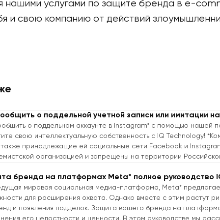
я нашими услугами по защите бренда в e-com
бя и свою компанию от действий злоумышленни
же
сообщить о поддельной учетной записи или имитации на
ообщить о поддельном аккаунте в Instagram* с помощью нашей п
ите свою интеллектуальную собственность с IQ Technology! *Ко
 а также принадлежащие ей социальные сети Facebook и Instagr
емистской организацией и запрещены на территории Российско
та бренда на платформах Meta* полное руководство I
едущая мировая социальная медиа-платформа, Meta* предлага
жности для расширения охвата. Однако вместе с этим растут р
енд и появления подделок. Защита вашего бренда на платформа
нения его целостности и ценности. В этом руководстве мы ра