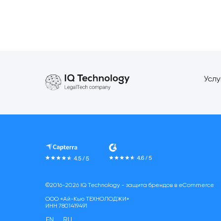
Услу
©2016-2026
IQ Technology - защита брендов в eCommerce
ООО «Ай-Кью ТЕХНОЛОДЖИ»
ИНН 7801419491
EN
RU