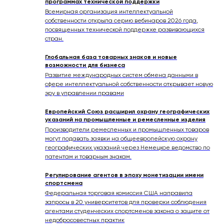
программах технической поддержки
Всемирная организация интеллектуальной
собственности открыла серию вебинаров 2026 года,
посвященных технической поддержке развивающихся
стран.
Глобальная база товарных знаков и новые
возможности для бизнеса
Развитие международных систем обмена данными в
сфере интеллектуальной собственности открывает новую
эру в управлении правами
Европейский Союз расширил охрану географических
указаний на промышленные и ремесленные изделия
Производители ремесленных и промышленных товаров
могут подавать заявки на общеевропейскую охрану
географических указаний через Немецкое ведомство по
патентам и товарным знакам.
Регулирование агентов в эпоху монетизации имени
спортсмена
Федеральная торговая комиссия США направила
запросы в 20 университетов для проверки соблюдения
агентами студенческих спортсменов закона о защите от
недобросовестных практик