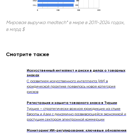
Мировая выручка medtech* в мире в 2011-2024 годах,
в млрд $
Смотрите также
Искусственный интеллект и риски в делах о товарных
знаках
С развитием искусственного интеллекта (ИИ) в
юридической практике появилась новая категория
рисков
Регистрация и защита товарного знака в Турции
Турция — стратегически важная юрисдикция на стыке
Европы и Азии с динамично развивающейся экономикой и
растущим сектором электронной коммерции
Мониторинг ИИ-регулирования: ключевые обновления