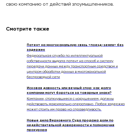
свою компанию от действий злоумышленников.
Смотрите также
Патент на многоканальную связь «поезд-земля» без
задержек
Федеральная служба по интеллектуальной
собственности выдала патент на способ и систему
передачи данных между транспортным средством и
центром обработки данных в многоканальной
беспроводной сети
Исковая давность или вечный спор: как долго
компании могут бороться за товарные знаки?
Компании, столкнувшиеся с нарушением, должны
действовать максимально оперативно. Любая задержка
может стоить им права на справедливость.
Новые дела Верховного Суда продажа доли по
недействительной доверенности и полномочия
прокурора