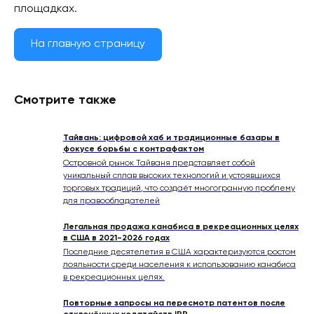
площадках.
На главную страницу
Смотрите также
Тайвань: цифровой хаб и традиционные базары в
фокусе борьбы с контрафактом
Островной рынок Тайваня представляет собой
уникальный сплав высоких технологий и устоявшихся
торговых традиций, что создаёт многогранную проблему
для правообладателей
Легальная продажа канабиса в рекреационных целях
в США в 2021-2026 годах
Последние десятелетия в США характеризуются ростом
лояльности среди населения к использованию канабиса
в рекреационных целях.
Повторные запросы на пересмотр патентов после