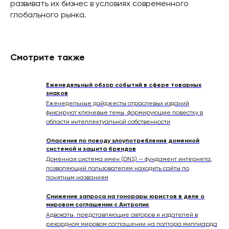
развивать их бизнес в условиях современного
глобального рынка.
Смотрите также
Еженедельный обзор событий в сфере товарных
знаков
Еженедельные дайджесты отраслевых изданий
фиксируют ключевые темы, формирующие повестку в
области интеллектуальной собственности
Опасения по поводу злоупотребления доменной
системой и защита брендов
Доменная система имен (DNS) — фундамент интернета,
позволяющий пользователям находить сайты по
понятным названиям
Снижение запроса на гонорары юристов в деле о
мировом соглашении с Антропик
Адвокаты, представляющие авторов и издателей в
рекордном мировом соглашении на полтора миллиарда