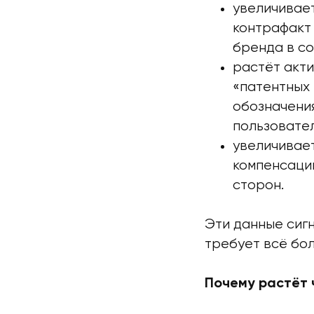
увеличивает
контрафакт
бренда в со
растёт акт
«патентных 
обозначени
пользовате
увеличивае
компенсаций
сторон.
Эти данные сиг
требует всё бо
Почему растёт 