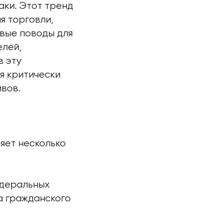
аки. Этот тренд
я торговли,
вые поводы для
елей,
 эту
я критически
вов.
яет несколько
едеральных
а гражданского