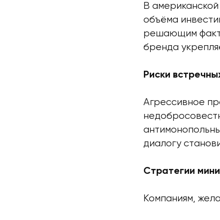
В американской
объёма инвестиц
решающим факто
бренда укрепля
Риски встречны
Агрессивное пр
недобросовестн
антимонопольны
диалогу станов
Стратегии мини
Компаниям, жел