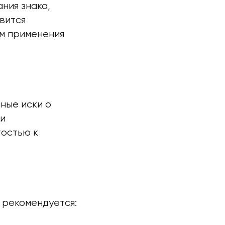
ния знака,
вится
м применения
ные иски о
ли
тостью к
 рекомендуется: