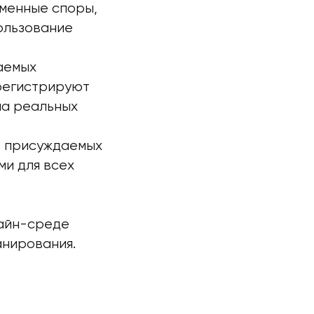
оменные споры,
ользование
аемых
 регистрируют
на реальных
р присуждаемых
ми для всех
лайн-среде
анирования.