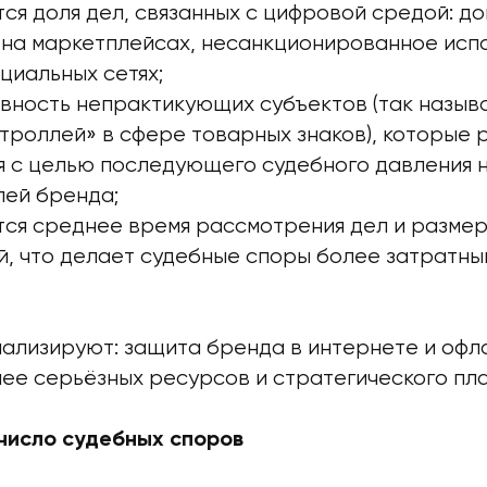
ся доля дел, связанных с цифровой средой: д
 на маркетплейсах, несанкционированное исп
циальных сетях;
ивность непрактикующих субъектов (так назыв
троллей» в сфере товарных знаков), которые
я с целью последующего судебного давления 
лей бренда;
тся среднее время рассмотрения дел и разме
, что делает судебные споры более затратны
нализируют: защита бренда в интернете и оф
лее серьёзных ресурсов и стратегического пл
число судебных споров