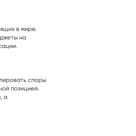
ящих в мире.
джеты на
сации.
улировать споры
ной позицией.
, а