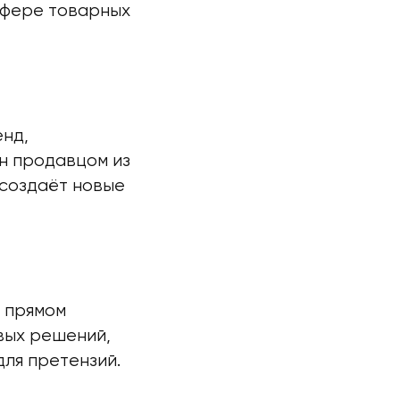
сфере товарных
енд,
н продавцом из
создаёт новые
 прямом
вых решений,
ля претензий.