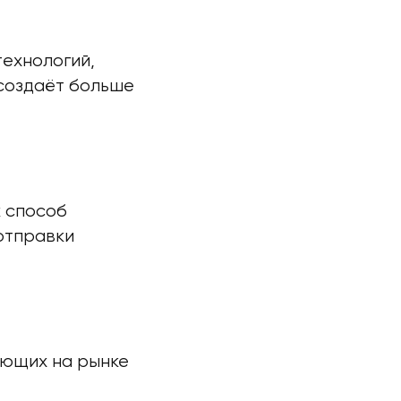
технологий,
 создаёт больше
к способ
отправки
ающих на рынке