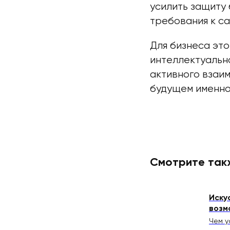
усилить защиту
требования к с
Для бизнеса это
интеллектуальн
активного взаи
будущем именно
Смотрите так
Иску
возм
Чем у