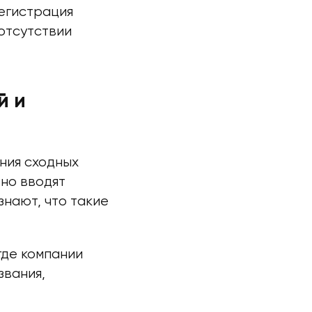
регистрация
 отсутствии
й и
ния сходных
 но вводят
знают, что такие
где компании
звания,