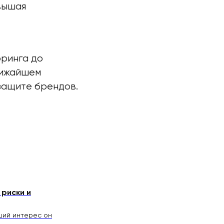
вышая
оринга до
лижайшем
защите брендов.
риски и
ший интерес он