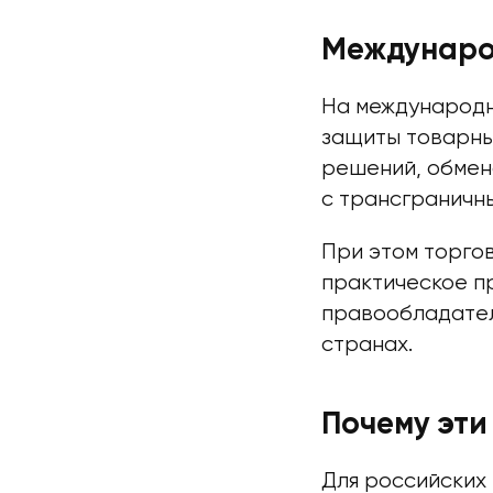
Международ
На международн
защиты товарны
решений, обмен
с трансграничн
При этом торго
практическое пр
правообладател
странах.
Почему эти
Для российских 