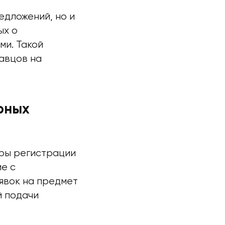
едложений, но и
ых о
ми. Такой
авцов на
рных
ры регистрации
е с
явок на предмет
й подачи