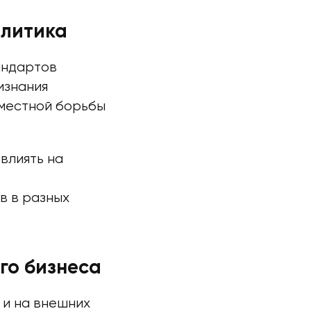
олитика
андартов
изнания
вместной борьбы
влиять на
в в разных
го бизнеса
 и на внешних