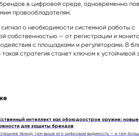
 брендов в цифровой среде, одновременно по
амим правообладателям.
 сигнал о необходимости системной работы с
ой собственностью — от регистрации и монит
модействия с площадками и регуляторами. В б
 такая стратегия станет ключом к устойчивой 
же
сственный интеллект как обоюдоострое оружие: новые 
ожности для защиты брендов
спешнее бренд, тем выше его цифровая видимость — и тем боль