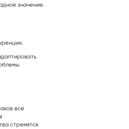
адное значение.
уренции.
адаптировать
роблемы
наков всё
я
тва стремятся