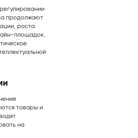
 регулировании
тва продолжают
ации, роста
лайн-площадок.
ктическое
нтеллектуальной
ми
чение
ются товары и
водят
овать на