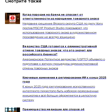
Смотрите также
Когда пародия на бренд не спасает от
ответственности за нарушение товарного знака
Недавнее решение Второго округа США по делу Vans
против MSCHF Product Studio показывает, что
использование товарного знака в художественном
произведении не всегда защищено
Ведомство США готовится к административной
отмене товарных знаков: что это значит для
российского бизнеса?
Американское Патентное ведомство (USPTO) объявило о
подготовке к запуску процедуры административной
отмены товарных знаков
Ключевые изменения в регулировании ИИ к концу 2025
года
К концу 2025 года регулирование искусственного
интеллекта перестало быть набором разрозненных
инициатив и всё больше оформляется в целостную
систему
Преимущества медиации для споров об