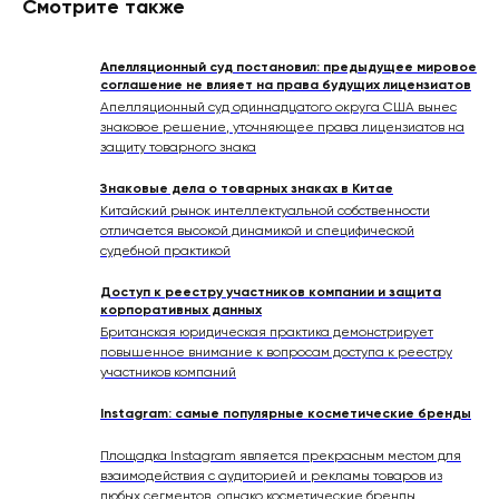
Смотрите также
Апелляционный суд постановил: предыдущее мировое
соглашение не влияет на права будущих лицензиатов
Апелляционный суд одиннадцатого округа США вынес
знаковое решение, уточняющее права лицензиатов на
защиту товарного знака
Знаковые дела о товарных знаках в Китае
Китайский рынок интеллектуальной собственности
отличается высокой динамикой и специфической
судебной практикой
Доступ к реестру участников компании и защита
корпоративных данных
Британская юридическая практика демонстрирует
повышенное внимание к вопросам доступа к реестру
участников компаний
Instagram: самые популярные косметические бренды
Площадка Instagram является прекрасным местом для
взаимодействия с аудиторией и рекламы товаров из
любых сегментов, однако косметические бренды