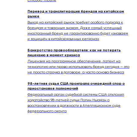
Chicago Tribune
Перевод и транслитерация брендов на китайском
рынке
Выход на китайский рынок требует особого подхода к
брендам и товарным знакам. Даже самый успешный
иностранный бренд не гарантированно будет узнаваем
и защищён в китайскоязычных регионах
Банкротство правообладателя: как не потерять
лицензию в момент кризиса
Лицензия на программное обеспечение, патент на
технологию или право использовать бренд сегодня — это
не просто строчка в договоре, а часто основа бизнеса
98-летняя судья США проиграла очередной спор о
приостановке полномочий
Федеральный орган судебной системы США отклонил
ходатайство 98-летней судьи Полин Ньюман о
восстановлении в должности в Апелляционном суде
федерального округа