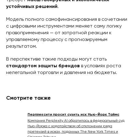
требует
масштабируемых и экономически
устойчивых решений
.
Модель полного самофинансирования в сочетании
с цифровыми инструментами меняет саму логику
правоприменения — от затратной реакции к
управляемому процессу с прогнозируемым
результатом.
В перспективе такие подходы могут стать
стандартом защиты брендов
в условиях роста
нелегальной торговли и давления на бюджеты.
Смотрите также
Перплексити просит сузить иск Нью-Йорк Таймс
Компания Perplexity AI обратилась в федеральный суд
Нью-Йорка с ходатайством об отклонении ряда
претензий в исках, поданных The New York Times и