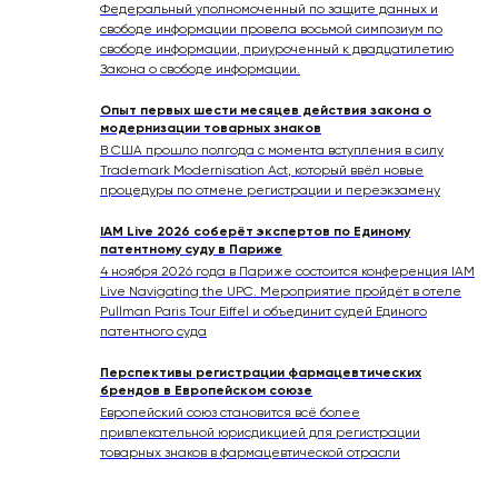
Федеральный уполномоченный по защите данных и
свободе информации провела восьмой симпозиум по
свободе информации, приуроченный к двадцатилетию
Закона о свободе информации.
Опыт первых шести месяцев действия закона о
модернизации товарных знаков
В США прошло полгода с момента вступления в силу
Trademark Modernisation Act, который ввёл новые
процедуры по отмене регистрации и переэкзамену
IAM Live 2026 соберёт экспертов по Единому
патентному суду в Париже
4 ноября 2026 года в Париже состоится конференция IAM
Live Navigating the UPC. Мероприятие пройдёт в отеле
Pullman Paris Tour Eiffel и объединит судей Единого
патентного суда
Перспективы регистрации фармацевтических
брендов в Европейском союзе
Европейский союз становится всё более
привлекательной юрисдикцией для регистрации
товарных знаков в фармацевтической отрасли