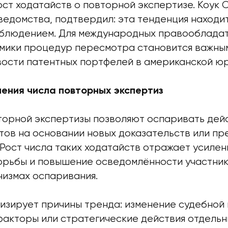
ст ходатайств о повторной экспертизе. Коук 
ведомства, подтвердил: эта тенденция находи
блюдением. Для международных правооблада
мики процедур пересмотра становится важны
вости патентных портфелей в американской ю
чения числа повторных экспертиз
орной экспертизы позволяют оспаривать дей
тов на основании новых доказательств или 
 Рост числа таких ходатайств отражает усилен
орьбы и повышение осведомлённости участник
низмах оспаривания.
изирует причины тренда: изменение судебной 
факторы или стратегические действия отдельн