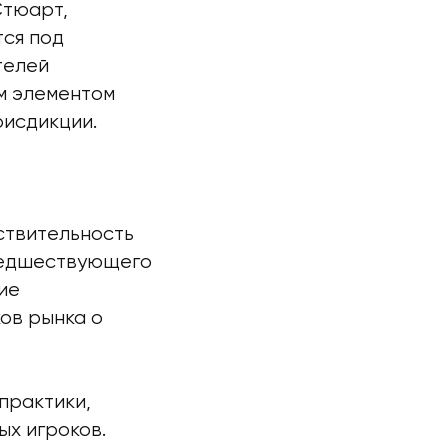
Стюарт,
тся под
телей
м элементом
рисдикции.
ствительность
предшествующего
ие
ов рынка о
практики,
ых игроков.