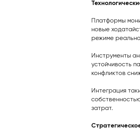
Технологически
Платформы мони
новые ходатайст
режиме реально
Инструменты ан
устойчивость па
конфликтов сни
Интеграция так
собственностью
затрат.
Стратегическое