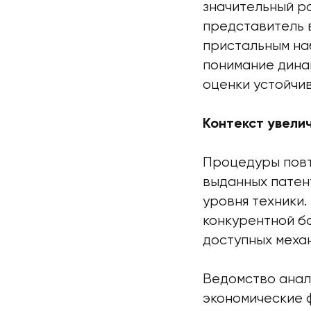
значительный ро
представитель 
пристальным на
понимание дина
оценки устойчи
Контекст увели
Процедуры повт
выданных патен
уровня техники.
конкурентной б
доступных меха
Ведомство анал
экономические 