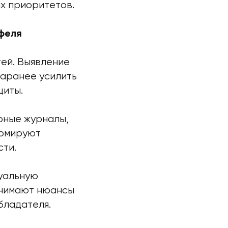
х приоритетов.
феля
ей. Выявление
заранее усилить
щиты.
рные журналы,
ормируют
сти.
туальную
онимают нюансы
бладателя.