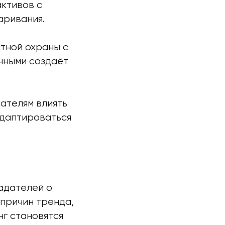
активов с
аривания.
нтной охраны с
нными создаёт
ателям влиять
даптироваться
адателей о
причин тренда,
г становятся