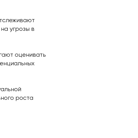
отслеживают
на угрозы в
гают оценивать
тенциальных
уальной
ного роста