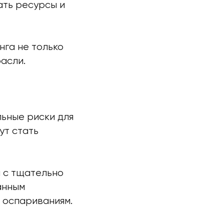
ать ресурсы и
га не только
асли.
ьные риски для
ут стать
 с тщательно
анным
 оспариваниям.