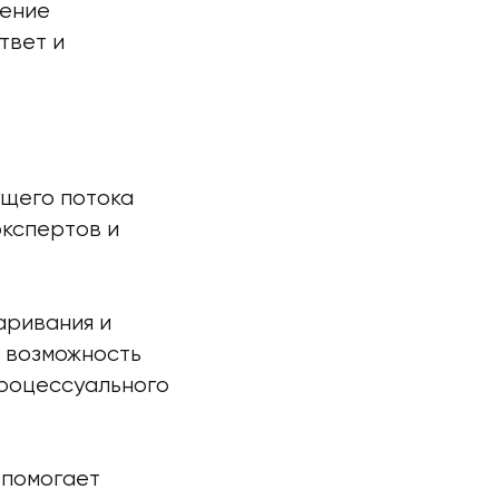
ление
твет и
ущего потока
экспертов и
аривания и
 возможность
процессуального
 помогает