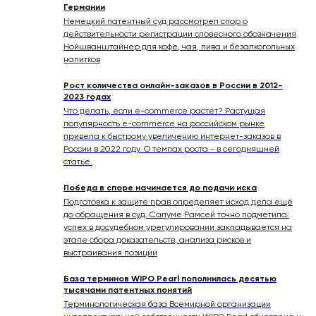
Германии
Немецкий патентный суд рассмотрел спор о
действительности регистрации словесного обозначения
Нойшванштайнер для кофе, чая, пива и безалкогольных
напитков
Рост количества онлайн-заказов в России в 2012-
2023 годах
Что делать, если e-commerce растет? Растущая
популярность e-commerce на российском рынке
привела к быстрому увеличению интернет-заказов в
России в 2022 году. О темпах роста - в сегодняшней
статье.
Победа в споре начинается до подачи иска
Подготовка к защите прав определяет исход дела ещё
до обращения в суд. Салуме Рамсей точно подметила:
успех в досудебном урегулировании закладывается на
этапе сбора доказательств, анализа рисков и
выстраивания позиции
База терминов WIPO Pearl пополнилась десятью
тысячами патентных понятий
Терминологическая база Всемирной организации