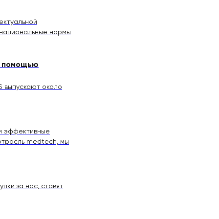
ектуальной
 национальные нормы
с помощью
TS выпускают около
 и эффективные
 отрасль medtech, мы
пки за нас, ставят