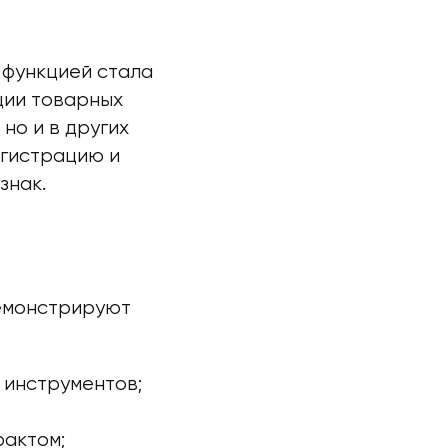
 функцией стала
ции товарных
 но и в других
егистрацию и
знак.
демонстрируют
 инструментов;
фактом;