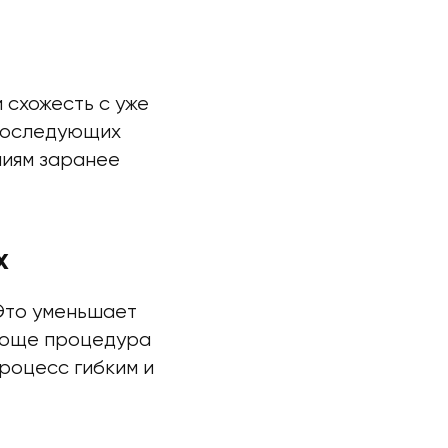
 схожесть с уже
 последующих
ниям заранее
х
Это уменьшает
проще процедура
роцесс гибким и