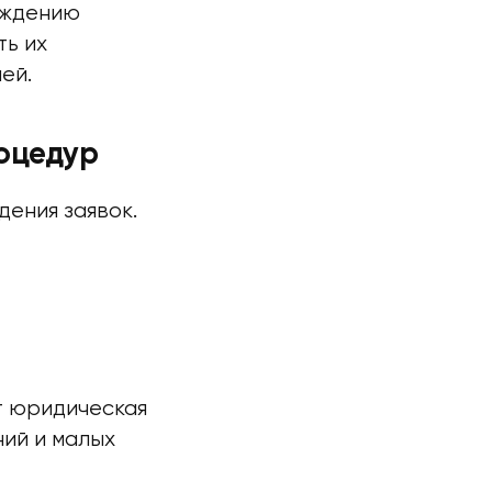
вождению
ть их
ей.
оцедур
ения заявок.
 юридическая
ний и малых