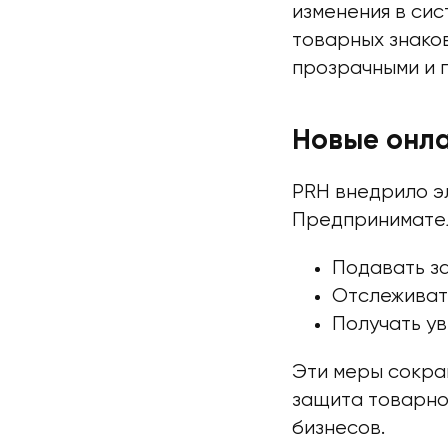
изменения в си
товарных знако
прозрачными и 
Новые онл
PRH внедрило э
Предпринимател
Подавать за
Отслеживать
Получать у
Эти меры сокр
защита товарног
бизнесов.