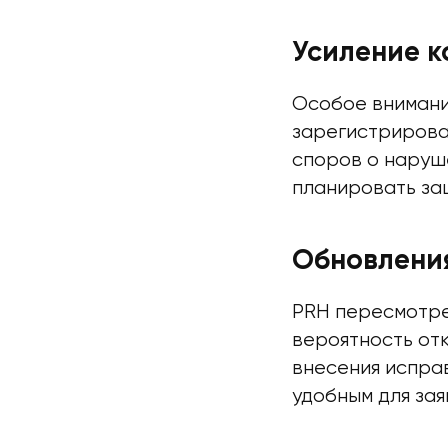
Усиление к
Особое внимани
зарегистрирова
споров о наруш
планировать за
Обновления
PRH пересмотре
вероятность от
внесения исправ
удобным для зая