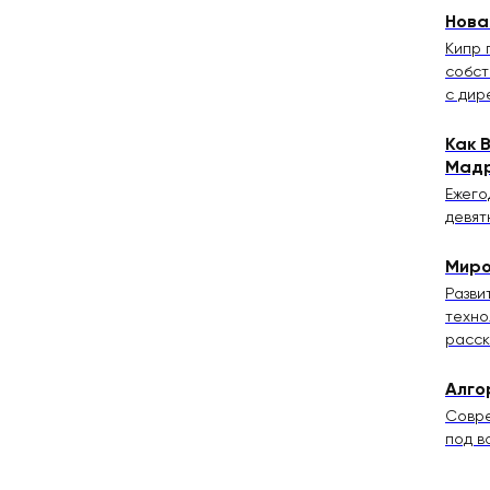
Нова
Кипр 
собст
с дир
Как 
Мадр
Ежего
девят
Миро
Разви
техно
расск
Алго
Совре
под в