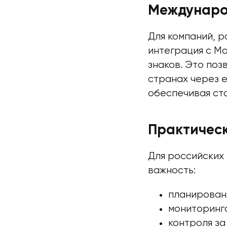
Междунаро
Для компаний, 
интеграция с М
знаков. Это поз
странах через 
обеспечивая ст
Практическ
Для российских
важность:
планировани
мониторинг
контроля за