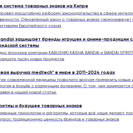
я система товарных знаков на Кипре
провёл масштабную реформу законодательства в сфере интелл
венности. Обновлённый закон о товарных знаках гармонизирует
ективами Европейского союза
Bandai защищает бренды игрушек и аниме-продукции 
идской системы
дно японские компании KABUSHIKI KAISHA BANDAI и BANDAI SPIRI
надцати тысяч новых продуктов
вая выручка medtech* в мире в 2011-2024 годах
тие современной медицины позволило врачам применить новые
логии в борьбе с различными болезнями. О том, чем занимается
ажем в нашей новой статье.
ритмы и будущее товарных знаков
менные технологии и алгоритмы, которые всё чаще делают поку
опрос традиционную ценность брендов и товарных знаков