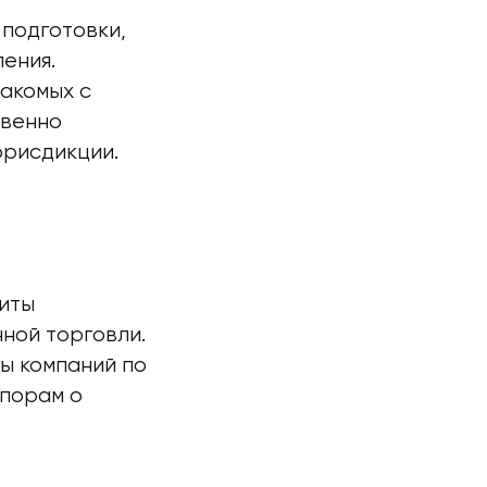
 подготовки,
ения.
акомых с
твенно
юрисдикции.
иты
ной торговли.
ы компаний по
спорам о