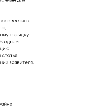
точным для
росовестных
ью,
му порядку.
 В одном
ацию
 статья
ний заявителя.
райне