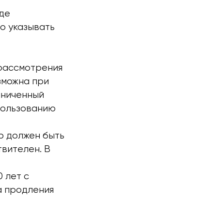
де
о указывать
рассмотрения
зможна при
аниченный
пользованию
р должен быть
вителен. В
 лет с
а продления