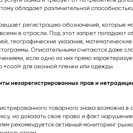
о услуги банка и требует от потребителя допо
этому обладает различительной способностью
прещает регистрацию обозначений, которые м
 всеми в отрасли. Под этот запрет попадают 
ей, географические указания, математические
ктограммы. Описательными считаются даже сл
чениями, если одно из них прямо характеризуе
 «cool» для оконной пленки или одежды.
иты незарегистрированных прав и нетрадици
истрированного товарного знака возможна в 
ксу, но доказать свое право и факт нарушения
ям рекомендуется активный мониторинг рынка