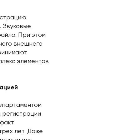
истрацию
. Звуковые
айла. При этом
ного внешнего
принимают
плекс элементов
рацией
Департаментом
ы регистрации
 факт
трех лет. Даже