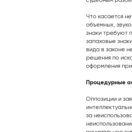
судебным разби
Что касается н
объемных, звук
знаки требуют 
запаховые знак
вида в законе н
решения по иск
оформления при
Процедурные ас
Оппозиции и за
интеллектуальн
за неиспользов
неиспользования