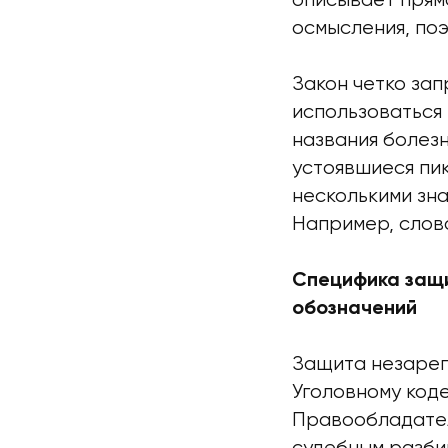
описывает прям
осмысления, по
Закон четко за
использоваться
названия болезн
устоявшиеся пи
несколькими зна
Например, слово
Специфика защ
обозначений
Защита незарег
Уголовному коде
Правообладател