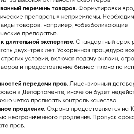
из-за высокой активности сквоттеров.
Формулировки вро
ванный перечень товаров.
ические препараты» неприемлемы. Необходим
 виды товаров, например, «обезболивающие
ческие препараты».
Стандартный срок 
к длительной экспертизе.
гать двух-трех лет. Ускоренная процедура во
строгих условий, включая подачу онлайн, огр
оваров и предоставление бизнес-плана по ис
Лицензионный догово
нностей передачи прав.
ован в Департаменте, иначе он будет недейст
жно четко прописать контроль качества.
Охрана предоставляется на 10
ное продление.
ью неограниченного продления. Пропуск срок
ате прав.