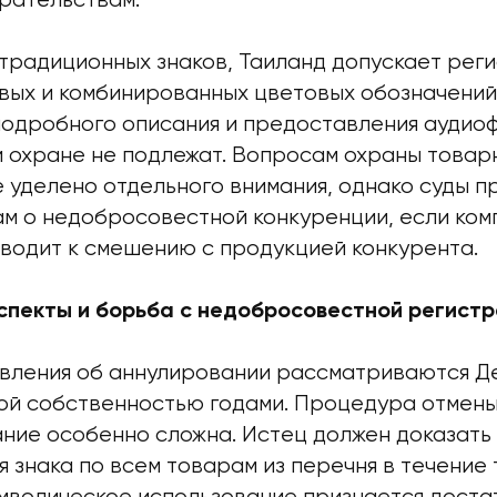
рательствам.
етрадиционных знаков, Таиланд допускает рег
овых и комбинированных цветовых обозначений
подробного описания и предоставления аудиоф
и охране не подлежат. Вопросам охраны товар
е уделено отдельного внимания, однако суды 
ам о недобросовестной конкуренции, если ком
водит к смешению с продукцией конкурента.
пекты и борьба с недобросовестной регист
явления об аннулировании рассматриваются 
ой собственностью годами. Процедура отмен
ание особенно сложна. Истец должен доказать
 знака по всем товарам из перечня в течение 