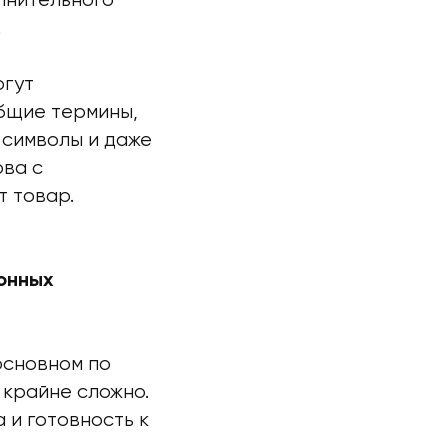
лнительного
.
огут
общие термины,
 символы и даже
ова с
т товар.
онных
основном по
 крайне сложно.
 и готовность к