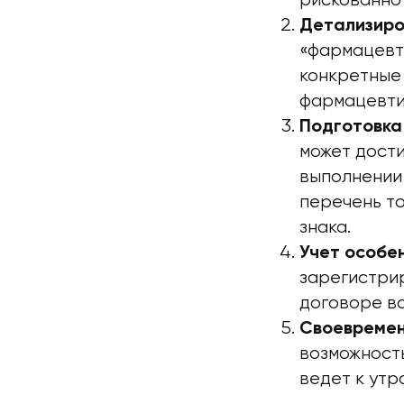
рискованно 
Детализиро
«фармацевт
конкретные
фармацевти
Подготовка 
может дости
выполнении 
перечень т
знака.
Учет особе
зарегистрир
договоре ва
Своевремен
возможност
ведет к утр