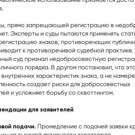
мволическое использование признается доста
в.
ы, прямо запрещающей регистрацию в недоб
 нет. Эксперты и суды пытаются применять стат
гистрацию знаков, противоречащих публично
риводит к противоречивой судебной практике.
ный суд признал недобросовестную регистр
ичного порядка. В другом постановил, что эта
 внутренних характеристик знака, а не намере
ленность создает риски для добросовестных
ей и усложняет борьбу со сквоттингом.
ендации для заявителей
Промедление с подачей заявки к
рвой подачи.