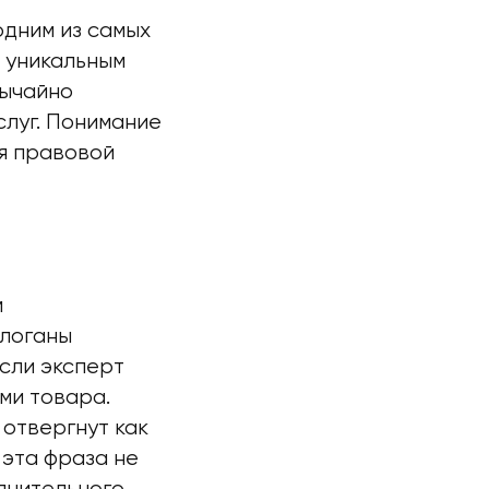
одним из самых
я уникальным
вычайно
слуг. Понимание
я правовой
м
слоганы
сли эксперт
ми товара.
 отвергнут как
 эта фраза не