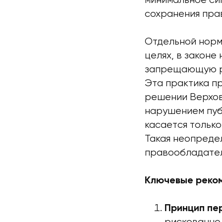
минимальное си
сохранения пра
Отдельной норм
целях, в законе
запрещающую ре
Эта практика п
решении Верхов
нарушением публ
касается только
Такая неопреде
правообладател
Ключевые реком
Принцип пе