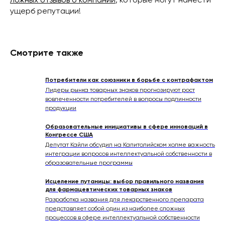
ложных отзывов о компании
, которые могут нанести
ущерб репутации!
Смотрите также
Потребители как союзники в борьбе с контрафактом
Лидеры рынка товарных знаков прогнозируют рост
вовлеченности потребителей в вопросы подлинности
продукции
Образовательные инициативы в сфере инноваций в
Конгрессе США
Депутат Кайли обсудил на Капитолийском холме важность
интеграции вопросов интеллектуальной собственности в
образовательные программы
Исцеление путаницы: выбор правильного названия
для фармацевтических товарных знаков
Разработка названия для лекарственного препарата
представляет собой один из наиболее сложных
процессов в сфере интеллектуальной собственности