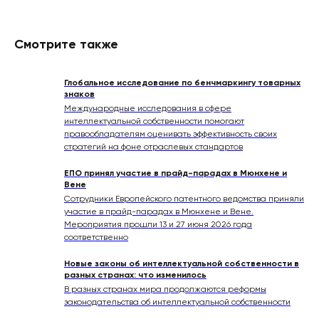
Смотрите также
Глобальное исследование по бенчмаркингу товарных
знаков
Международные исследования в сфере
интеллектуальной собственности помогают
правообладателям оценивать эффективность своих
стратегий на фоне отраслевых стандартов
ЕПО принял участие в прайд-парадах в Мюнхене и
Вене
Сотрудники Европейского патентного ведомства приняли
участие в прайд-парадах в Мюнхене и Вене.
Мероприятия прошли 13 и 27 июня 2026 года
соответственно
Новые законы об интеллектуальной собственности в
разных странах: что изменилось
В разных странах мира продолжаются реформы
законодательства об интеллектуальной собственности