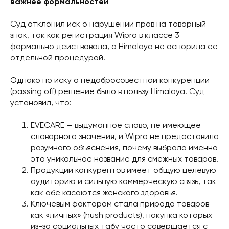
важнее формальностей
Суд отклонил иск о нарушении прав на товарный
знак, так как регистрация Wipro в классе 3
формально действовала, а Himalaya не оспорила ее
отдельной процедурой.
Однако по иску о недобросовестной конкуренции
(passing off) решение было в пользу Himalaya. Суд
установил, что:
EVECARE — выдуманное слово, не имеющее
словарного значения, и Wipro не предоставила
разумного объяснения, почему выбрала именно
это уникальное название для смежных товаров.
Продукции конкурентов имеет общую целевую
аудиторию и сильную коммерческую связь, так
как обе касаются женского здоровья.
Ключевым фактором стала природа товаров
как «личных» (hush products), покупка которых
из-за социальных табу часто совершается с