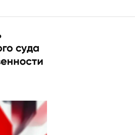
ь
го суда
венности