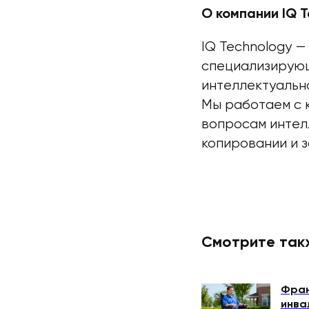
О компании IQ T
IQ Technology 
специализирующ
интеллектуально
Мы работаем с 
вопросам интел
копировании и 
Смотрите так
Фран
инва