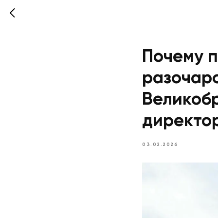
Почему 
разочар
Великобр
директо
03.02.2026