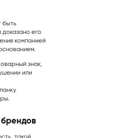
т быть
и доказано его
ления компанией
 основанием.
товарный знак,
рушении или
ланку
ры.
 брендов
сть, такой