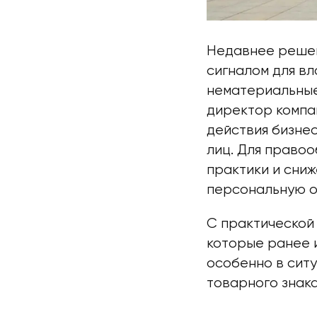
Недавнее решен
сигналом для в
нематериальные
директор компа
действия бизнес
лиц. Для право
практики и сни
персональную о
С практической
которые ранее 
особенно в ситу
товарного знак