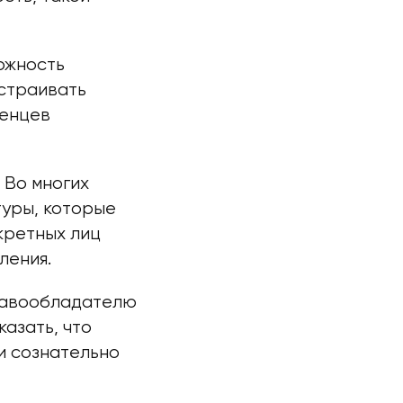
ожность
страивать
ленцев
 Во многих
уры, которые
кретных лиц
ления.
Правообладателю
азать, что
и сознательно