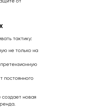
защите от
х
вать тактику:
ую не только на
я претензионную
т постоянного
е создает новая
бренда.