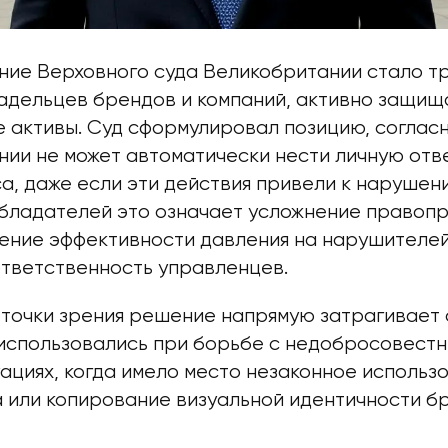
ие Верховного суда Великобритании стало т
ладельцев брендов и компаний, активно защи
 активы. Суд сформулировал позицию, соглас
нии не может автоматически нести личную отв
а, даже если эти действия привели к нарушен
обладателей это означает усложнение правоп
жение эффективности давления на нарушителе
тветственность управленцев.
 точки зрения решение напрямую затрагивает 
использовались при борьбе с недобросовестн
ациях, когда имело место незаконное использ
а или копирование визуальной идентичности б