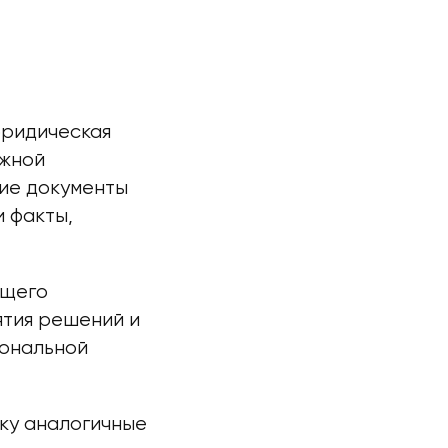
юридическая
ожной
ие документы
 факты,
ющего
ятия решений и
сональной
ку аналогичные