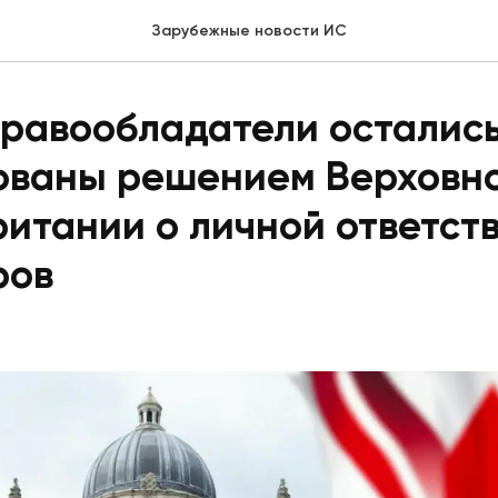
Зарубежные новости ИС
правообладатели осталис
ованы решением Верховно
итании о личной ответст
ров