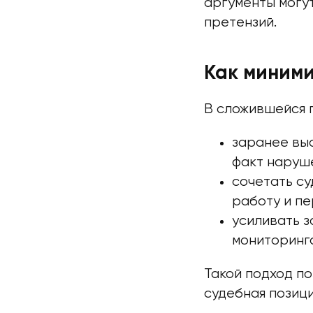
аргументы могут
претензий.
Как миними
В сложившейся 
заранее вы
факт наруше
сочетать с
работу и п
усиливать з
мониторинга
Такой подход п
судебная позици