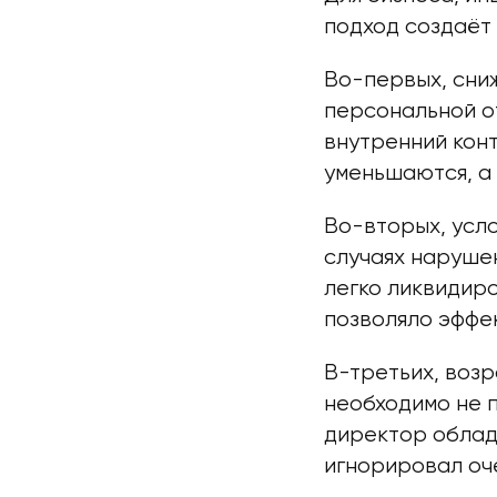
подход создаёт
Во-первых, сни
персональной о
внутренний конт
уменьшаются, а 
Во-вторых, усло
случаях наруше
легко ликвидиро
позволяло эффе
В-третьих, воз
необходимо не п
директор облад
игнорировал оч