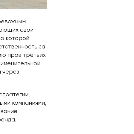
ревожным
щающих свои
но которой
етственность за
ию прав третьих
рименительной
й через
стратегии,
ыми компаниями,
ование
ренда.