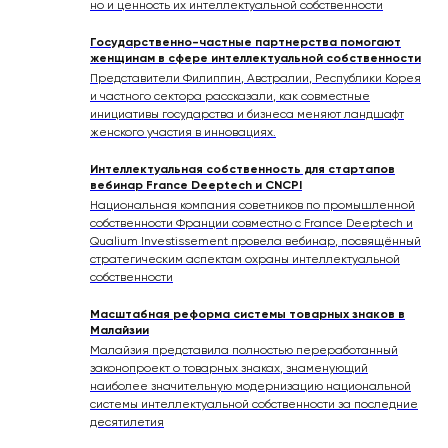
но и ценность их интеллектуальной собственности
Государственно-частные партнерства помогают
женщинам в сфере интеллектуальной собственности
Представители Филиппин, Австралии, Республики Корея
и частного сектора рассказали, как совместные
инициативы государства и бизнеса меняют ландшафт
женского участия в инновациях.
Интеллектуальная собственность для стартапов
вебинар France Deeptech и CNCPI
Национальная компания советников по промышленной
собственности Франции совместно с France Deeptech и
Qualium Investissement провела вебинар, посвящённый
стратегическим аспектам охраны интеллектуальной
собственности
Масштабная реформа системы товарных знаков в
Малайзии
Малайзия представила полностью переработанный
законопроект о товарных знаках, знаменующий
наиболее значительную модернизацию национальной
системы интеллектуальной собственности за последние
десятилетия