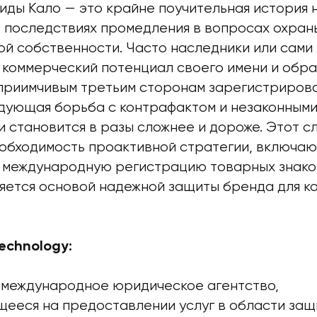
ды Кало — это крайне поучительная история н
о последствиях промедления в вопросах охран
ой собственности. Часто наследники или сами
коммерческий потенциал своего имени и образ
приимчивым третьим сторонам зарегистриров
дующая борьба с контрафактом и незаконным
 становится в разы сложнее и дороже. Этот с
еобходимость проактивной стратегии, включа
международную регистрацию товарных знако
ляется основой надежной защиты бренда для к
echnology:
— международное юридическое агентство,
ееся на предоставлении услуг в области защ