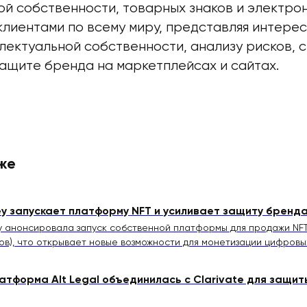
й собственности, товарных знаков и электрон
клиентами по всему миру, представляя интерес
лектуальной собственности, анализу рисков, 
защите бренда на маркетплейсах и сайтах.
же
ey запускает платформу NFT и усиливает защиту бренд
y анонсировала запуск собственной платформы для продажи NF
ов), что открывает новые возможности для монетизации цифровы
латформа Alt Legal объединилась с Clarivate для защи