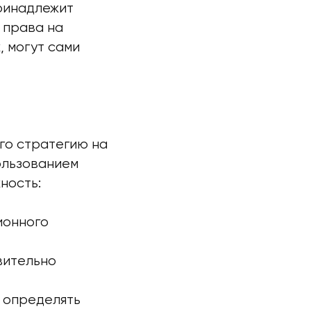
принадлежит
 права на
, могут сами
го стратегию на
ользованием
ность:
ионного
вительно
 определять