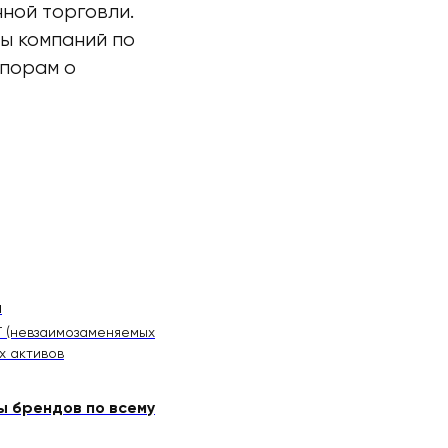
ной торговли.
ы компаний по
спорам о
а
T (невзаимозаменяемых
х активов
ты брендов по всему