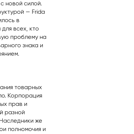
с новой силой.
уктурой — Frida
илось в
для всех, кто
вую проблему на
варного знака и
оянием.
вания товарных
ло. Корпорация
ых прав и
й разной
 Наследники же
ои полномочия и