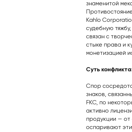
знаменитой мек
Противостояние
Kahlo Corporati
судебную тяжбу,
связан с творч
стыке права и к
монетизацией и
Суть конфликта
Спор сосредото
знаков, связанн
FKC, по некото
активно лиценз
продукции — от 
оспаривают эти 