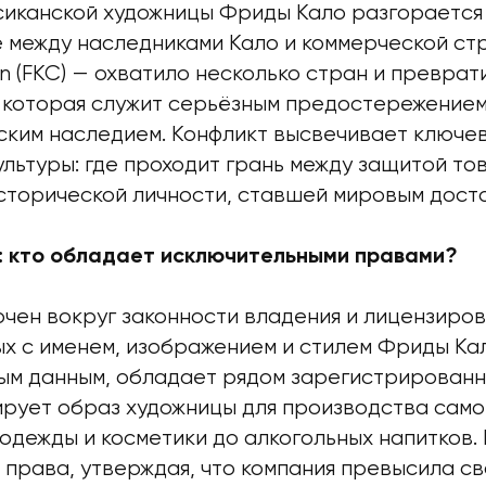
сиканской художницы Фриды Кало разгорается 
 между наследниками Кало и коммерческой стр
on (FKC) — охватило несколько стран и преврат
 которая служит серьёзным предостережением 
еским наследием. Конфликт высвечивает ключе
ультуры: где проходит грань между защитой то
сторической личности, ставшей мировым дост
: кто обладает исключительными правами?
чен вокруг законности владения и лицензиро
ых с именем, изображением и стилем Фриды Ка
рым данным, обладает рядом зарегистрированн
ирует образ художницы для производства само
одежды и косметики до алкогольных напитков.
права, утверждая, что компания превысила св