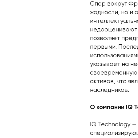
Спор вокруг Фри
жадности, но и 
интеллектуальн
недооценивают 
позволяет пред
первыми. После
использованиями
указывает на н
своевременную 
активов, что яв
наследников.
О компании IQ T
IQ Technology 
специализирующ