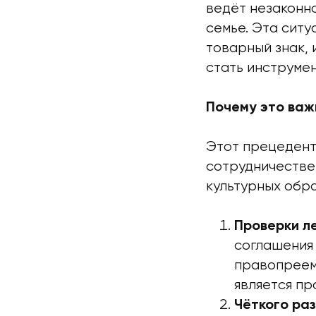
ведёт незаконн
семье. Эта ситу
товарный знак,
стать инструмен
Почему это важ
Этот прецедент
сотрудничестве
культурных обр
Проверки л
соглашения
правопреем
является пр
Чёткого раз