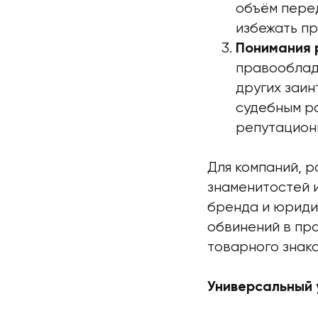
объём пере
избежать пр
Понимания 
правооблада
других заин
судебным р
репутацион
Для компаний, 
знаменитостей 
бренда и юридич
обвинений в пр
товарного знака
Универсальный 