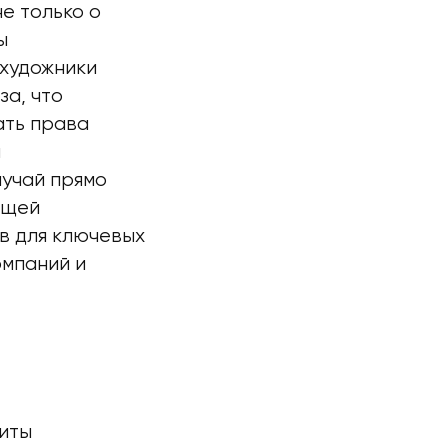
е только о
ы
 художники
а, что
ать права
и
лучай прямо
ющей
в для ключевых
омпаний и
иты