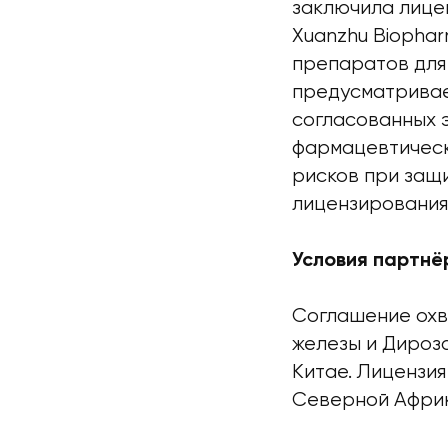
заключила лице
Xuanzhu Biophar
препаратов для 
предусматривае
согласованных 
фармацевтическ
рисков при защ
лицензирования
Условия партнё
Соглашение охв
железы и Дироза
Китае. Лицензия
Северной Африк