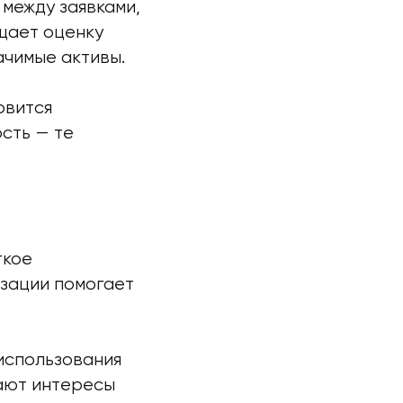
между заявками,
щает оценку
ачимые активы.
овится
сть — те
ткое
зации помогает
использования
ают интересы