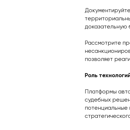
Документируйте
территориальны
доказательную б
Рассмотрите пр
несанкциониров
позволяет реаг
Роль технологи
Платформы авто
судебных решен
потенциальные 
стратегическог