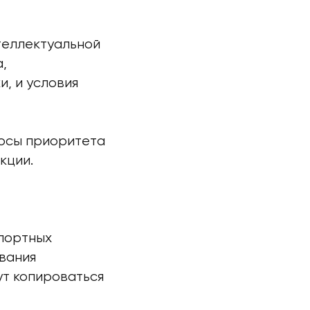
теллектуальной
,
и, и условия
росы приоритета
кции.
спортных
звания
ут копироваться