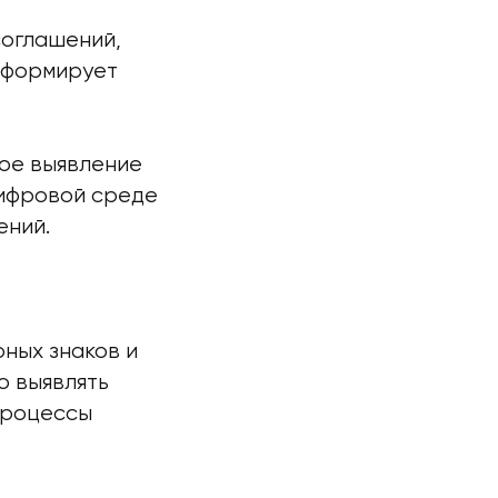
соглашений,
 формирует
ое выявление
цифровой среде
ений.
ных знаков и
 выявлять
процессы