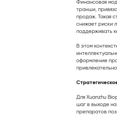
Финансовая мод
транши, привяза
продаж. Такая с
снижает риски 
поддерживать к
В этом контекс
интеллектуальн
оформление пра
привлекательно
Стратегическое
Для Xuanzhu Bio
шаг в выходе н
препаратов поз