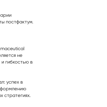
нарии
ты постфактум.
maceutical
ляется не
 и гибкостью в
л: успех в
 оформлению
х стратегиях.