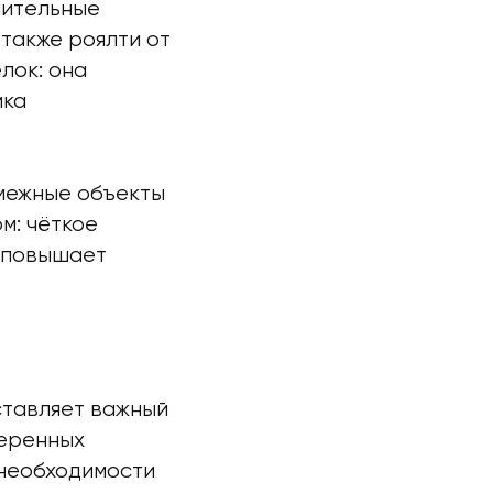
нительные
 также роялти от
лок: она
ика
смежные объекты
м: чёткое
г повышает
ставляет важный
веренных
 необходимости