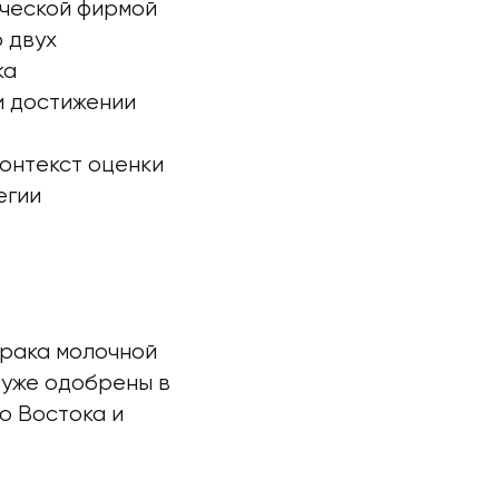
ической фирмой
 двух
ка
и достижении
онтекст оценки
егии
 рака молочной
 уже одобрены в
о Востока и