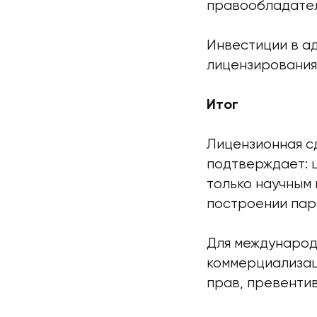
правообладателя
Инвестиции в а
лицензирования
Итог
Лицензионная сд
подтверждает: 
только научным 
построении пар
Для международ
коммерциализац
прав, превентив