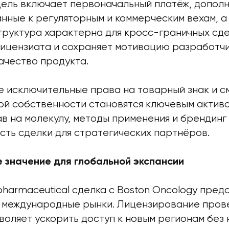
ель включает первоначальный платёж, допол
нные к регуляторным и коммерческим вехам, а
труктура характерна для кросс-граничных сде
лицензиата и сохраняет мотивацию разработч
ачество продукта.
те исключительные права на товарный знак и 
ой собственности становятся ключевым активо
в на молекулу, методы применения и брендин
сть сделки для стратегических партнёров.
 значение для глобальной экспансии
pharmaceutical сделка с Boston Oncology пред
а международные рынки. Лицензирование про
воляет ускорить доступ к новым регионам без