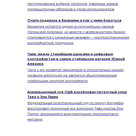
регулирования в сфере патентов, товарных знаков,
промышленных образцов и прав селекционеров
Очаги подделок в Бразилии и как с ними бороться
Бразилия остаётся одним из крупнейших рынков
Латинской Америки, но вместе с возможностями бизнес
сталкивается с серьёзным вызовом — распространением
контрафактной продукции
Чили: между стихийными рынками и цифровым
контрафактом в самом стабильном регионе Южной
Америки
Чили с её развитой экономикой и относительно низким
уровнем коррупции не является общепризнанным
глобальным центром контрафакта
Апелляционный суд США возобновил патентный спор
Тэва и Эли Лилли
Федеральный апелляционный суд по округу Колумбия
восстановил патентный иск компании Тэва против Эли
Лилли, касающийся конкурирующих препаратов от
мигрени