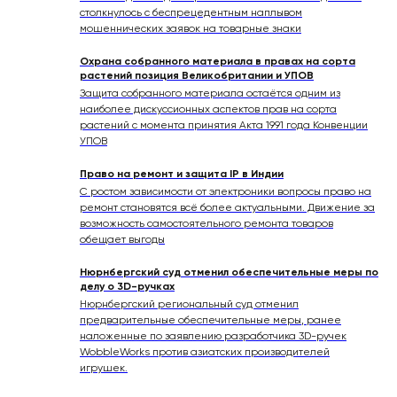
столкнулось с беспрецедентным наплывом
мошеннических заявок на товарные знаки
Охрана собранного материала в правах на сорта
растений позиция Великобритании и УПОВ
Защита собранного материала остаётся одним из
наиболее дискуссионных аспектов прав на сорта
растений с момента принятия Акта 1991 года Конвенции
УПОВ
Право на ремонт и защита IP в Индии
С ростом зависимости от электроники вопросы право на
ремонт становятся всё более актуальными. Движение за
возможность самостоятельного ремонта товаров
обещает выгоды
Нюрнбергский суд отменил обеспечительные меры по
делу о 3D-ручках
Нюрнбергский региональный суд отменил
предварительные обеспечительные меры, ранее
наложенные по заявлению разработчика 3D-ручек
WobbleWorks против азиатских производителей
игрушек.