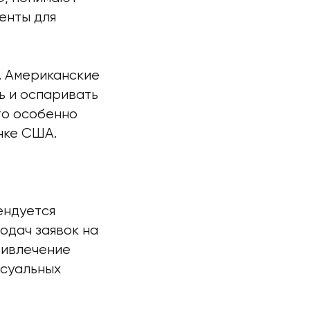
енты для
. Американские
ь и оспаривать
то особенно
нке США.
ендуется
одач заявок на
ривлечение
ссуальных