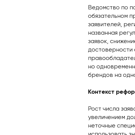
Ведомство по п
обязательном п
заявителей, ре
названная регу
заявок, снижен
достоверности 
правообладател
но одновременн
брендов на одн
Контекст рефор
Рост числа зая
увеличением до
неточные специ
использовать зн