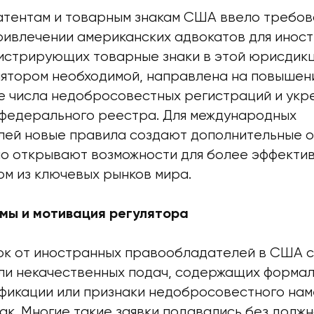
атентам и товарным знакам США ввело требов
ривлечении американских адвокатов для инос
гистрирующих товарные знаки в этой юрисдикц
лятором необходимой, направлена на повышен
ие числа недобросовестных регистраций и укр
федерального реестра. Для международных
ей новые правила создают дополнительные о
о открывают возможности для более эффекти
ом из ключевых рынков мира.
мы и мотивация регулятора
вок от иностранных правообладателей в США 
ли некачественных подач, содержащих формал
фикации или признаки недобросовестного на
ак. Многие такие заявки подавались без долж