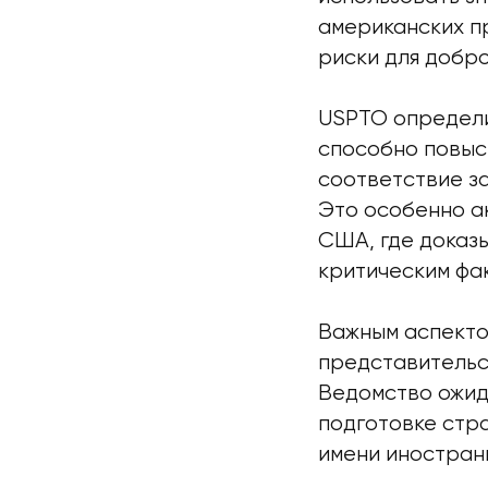
американских п
риски для добр
USPTO определи
способно повыс
соответствие з
Это особенно ак
США, где доказ
критическим фа
Важным аспекто
представительс
Ведомство ожид
подготовке стра
имени иностран