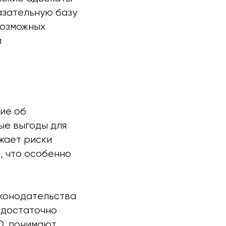
зательную базу
возможных
и
ие об
ые выгоды для
жает риски
, что особенно
аконодательства
 достаточно
O, понимают