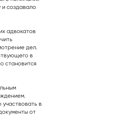
 и создавало
их адвокатов
ечить
мотрение дел.
йствующего в
то становится
альным
ождением.
 участвовать в
документы от