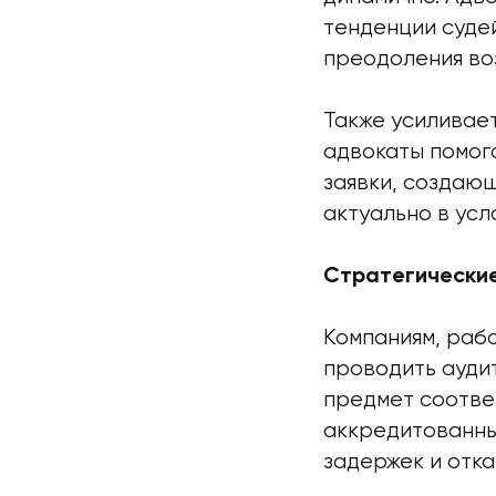
тенденции суде
преодоления во
Также усиливае
адвокаты помог
заявки, создаю
актуально в усл
Стратегически
Компаниям, раб
проводить ауди
предмет соотве
аккредитованны
задержек и отка