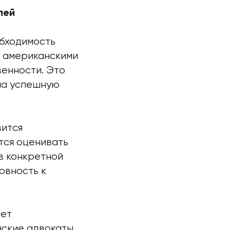
лей
обходимость
 американскими
енности. Это
на успешную
вится
тся оценивать
в конкретной
овность к
ает
нские адвокаты