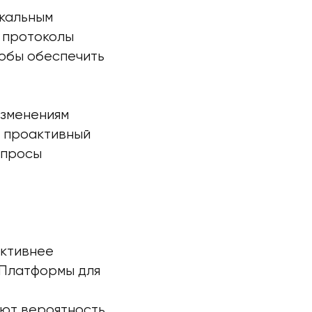
окальным
 протоколы
тобы обеспечить
изменениям
, проактивный
апросы
ктивнее
 Платформы для
уют вероятность