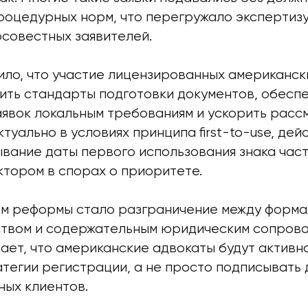
роцедурных норм, что перегружало экспертизу
осовестных заявителей.
ло, что участие лицензированных американск
ить стандарты подготовки документов, обесп
аявок локальным требованиям и ускорить расс
туально в условиях принципа first-to-use, де
ывание даты первого использования знака час
ктором в спорах о приоритете.
м реформы стало разграничение между форм
твом и содержательным юридическим сопров
ает, что американские адвокаты будут активно
тегии регистрации, а не просто подписывать 
ных клиентов.