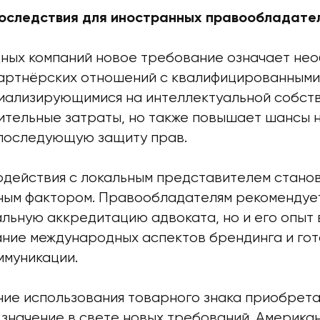
оследствия для иностранных правообладате
ных компаний новое требование означает не
артнёрских отношений с квалифицированными
иализирующимися на интеллектуальной собств
ительные затраты, но также повышает шансы 
последующую защиту прав.
одействия с локальным представителем стано
ным фактором. Правообладателям рекомендуе
льную аккредитацию адвоката, но и его опыт 
ание международных аспектов брендинга и гот
ммуникации.
ие использования товарного знака приобрет
 значение в свете новых требований. Америка