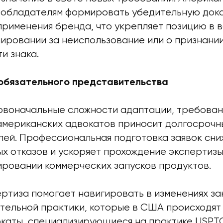
обладателям формировать убедительную дока
применения бренда, что укрепляет позицию в 
лировании за неиспользование или о признани
и знака.
обязательного представительства
рвоначальные сложности адаптации, требован
американских адвокатов приносит долгосрочн
ей. Профессиональная подготовка заявок сни
х отказов и ускоряет прохождение экспертизы
ировании коммерческих запусков продуктов.
ертиза помогает навигировать в изменениях з
тельной практики, которые в США происходят
окаты, специализирующиеся на практике USPT