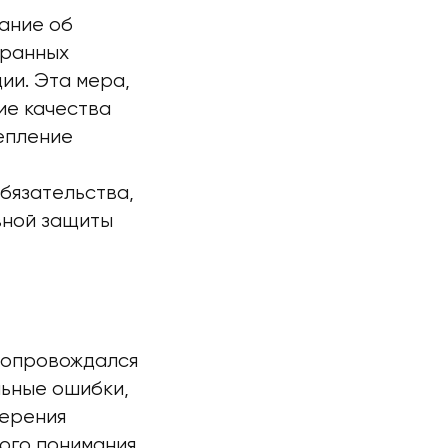
ание об
транных
ии. Эта мера,
ие качества
епление
бязательства,
вной защиты
сопровождался
ьные ошибки,
мерения
ного понимания