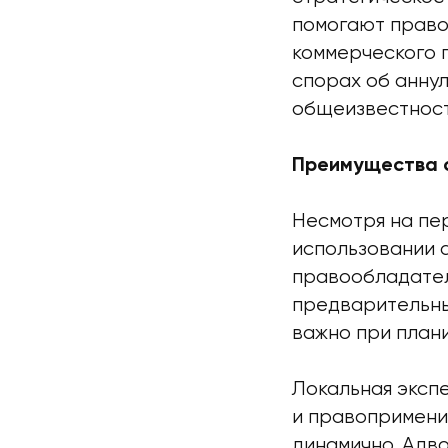
помогают право
коммерческого 
спорах об анну
общеизвестност
Преимущества 
Несмотря на пе
использовании 
правообладател
предварительны
важно при план
Локальная эксп
и правопримени
динамично. Адв