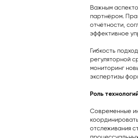
Важным аспекто
партнёром. Пра
отчётности, сог
эффективное уп
Гибкость подхо
регуляторной с
мониторинг нов
экспертизы фор
Роль технологи
Современные и
координировать
отслеживания с
процессуальных