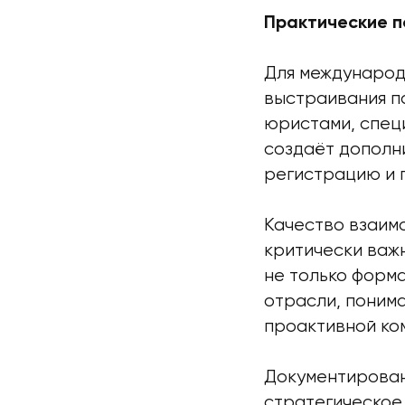
Практические п
Для международ
выстраивания п
юристами, спец
создаёт дополн
регистрацию и 
Качество взаим
критически важ
не только форма
отрасли, поним
проактивной ко
Документирован
стратегическое