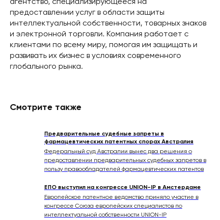
агентство, специализирующееся на
предоставлении услуг в области защиты
интеллектуальной собственности, товарных знаков
и электронной торговли. Компания работает с
клиентами по всему миру, помогая им защищать и
развивать их бизнес в условиях современного
глобального рынка.
Смотрите также
Предварительные судебные запреты в
фармацевтических патентных спорах Австралия
Федеральный суд Австралии вынес два решения о
предоставлении предварительных судебных запретов в
пользу правообладателей фармацевтических патентов
ЕПО выступил на конгрессе UNION-IP в Амстердаме
Европейское патентное ведомство приняло участие в
конгрессе Союза европейских специалистов по
интеллектуальной собственности UNION-IP