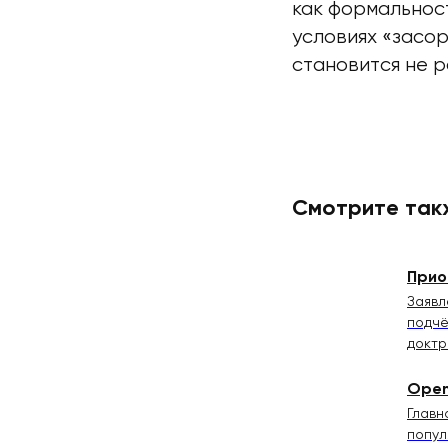
как формальност
условиях «засор
становится не 
Смотрите так
Прио
Заявл
подчё
докт
Open
Главн
попул