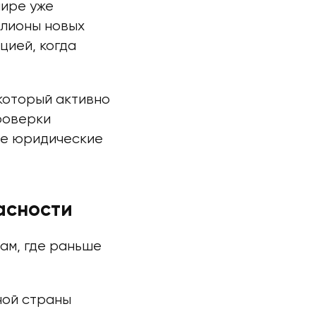
мире уже
ллионы новых
цией, когда
который активно
роверки
вые юридические
асности
там, где раньше
ной страны