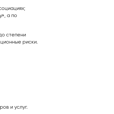
социациях;
», а по
до степени
ационные риски.
ов и услуг.