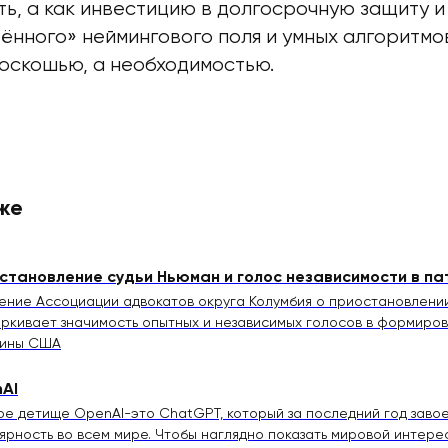
ь, а как инвестицию в долгосрочную защиту и 
ённого» неймингового поля и умных алгоритмо
роскошью, а необходимостью.
же
становление судьи Ньюман и голос независимости в п
ение Ассоциации адвокатов округа Колумбия о приостановлени
ркивает значимость опытных и независимых голосов в формиро
рины США
Al
ое детище OpenAl-это ChatGPT, который за последний год зав
ярность во всем мире. Чтобы наглядно показать мировой интерес