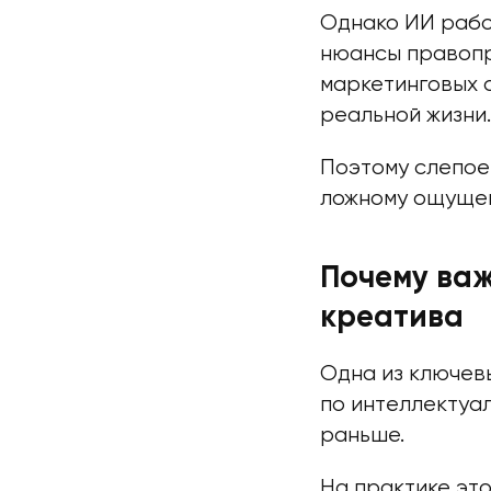
Однако ИИ работ
нюансы правопр
маркетинговых с
реальной жизни.
Поэтому слепое
ложному ощущен
Почему важ
креатива
Одна из ключев
по интеллектуа
раньше.
На практике это