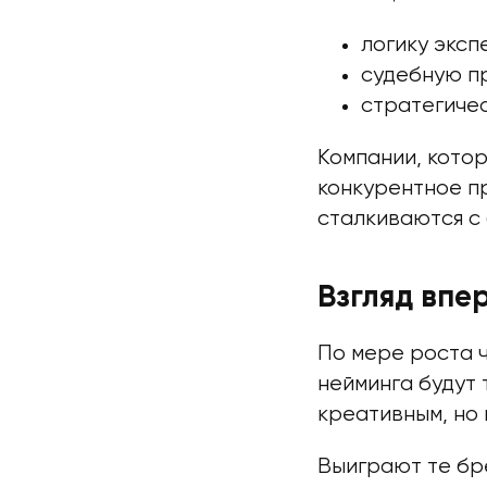
логику эксп
судебную пр
стратегичес
Компании, кото
конкурентное п
сталкиваются с
Взгляд впе
По мере роста ч
нейминга будут 
креативным, но
Выиграют те бр