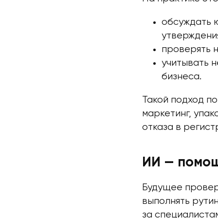
обсуждать ю
утверждения
проверять н
учитывать н
бизнеса.
Такой подход по
маркетинг, упак
отказа в регист
ИИ — помощ
Будущее провер
выполнять рути
за специалиста