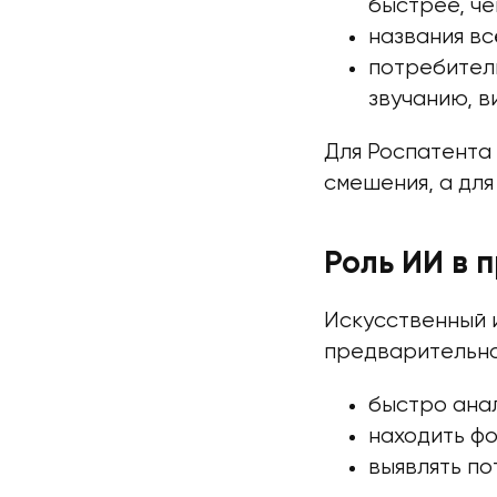
быстрее, че
названия вс
потребители
звучанию, ви
Для Роспатента 
смешения, а дл
Роль ИИ в 
Искусственный и
предварительно
быстро ана
находить фо
выявлять по