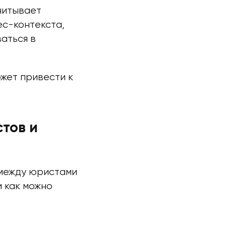
учитывает
ес-контекста,
ваться в
жет привести к
тов и
 между юристами
 как можно