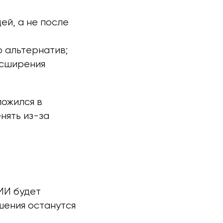
ей, а не после
о альтернатив;
асширения
ложился в
нять из-за
ИИ будет
шения останутся