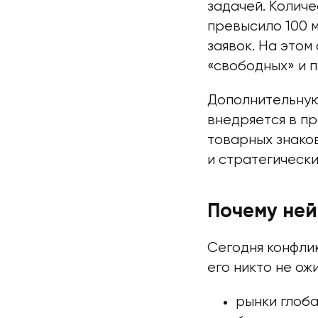
задачей. Колич
превысило 100 м
заявок. На этом
«свободных» и п
Дополнительную
внедряется в п
товарных знаков
и стратегически
Почему ней
Сегодня конфлик
его никто не ож
рынки глоб