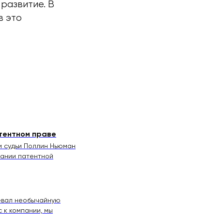
развитие. В
в это
атентном праве
и судьи Поллин Ньюман
вании патентной
оевал необычайную
 к компании, мы