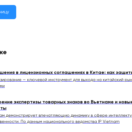
ницу
же
шения в лицензионных соглашениях в Китае: как защит
зирование — ключевой инструмент для выхода на китайский рын
ми
рение экспертизы товарных знаков во Вьетнаме и новы
иты
ам демонстрирует впечатляющую динамику в сфере интеллекту
венности. По данным национального ведомства IP Vietnam