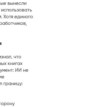
вые вынесли
 использовать
. Хотя единого
работчиков,
я
знал, что
ых книгах
умент: ИИ не
ие
л границу:
торону