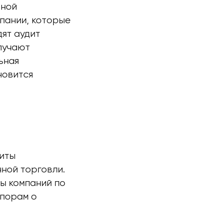
ьной
мпании, которые
ят аудит
лучают
ьная
новится
иты
ной торговли.
ы компаний по
спорам о