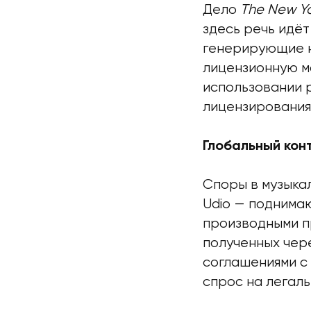
Дело
The New Yo
здесь речь идё
генерирующие н
лицензионную м
использовании 
лицензирования
Глобальный кон
Споры в музыкал
Udio — поднимаю
производными п
полученных чер
соглашениями с
спрос на легал