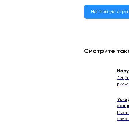
На главную стра
Смотрите так
Нару
Лицен
риска
Уско
защ
Вьетн
собст