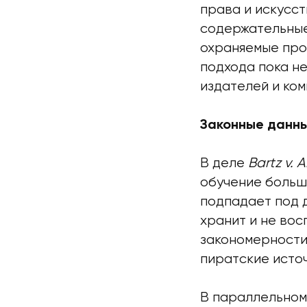
права и искусс
содержательные
охраняемые про
подхода пока не
издателей и ко
Законные данны
В деле
Bartz v. 
обучение больш
подпадает под 
хранит и не вос
закономерности 
пиратские исто
В параллельно