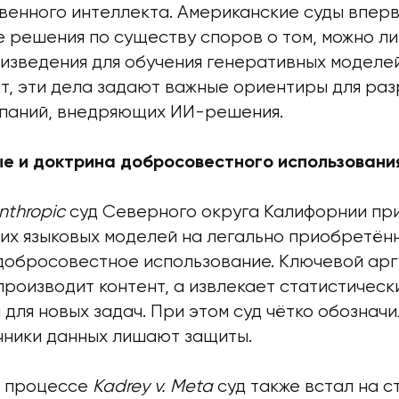
твенного интеллекта. Американские суды впер
 решения по существу споров о том, можно ли
изведения для обучения генеративных моделей
т, эти дела задают важные ориентиры для раз
мпаний, внедряющих ИИ-решения.
е и доктрина добросовестного использовани
Anthropic
суд Северного округа Калифорнии при
их языковых моделей на легально приобретённ
добросовестное использование. Ключевой арг
производит контент, а извлекает статистическ
для новых задач. При этом суд чётко обозначи
чники данных лишают защиты.
м процессе
Kadrey v. Meta
суд также встал на с