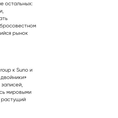
е остальных:
и,
ать
добросовестном
шийся рынок
roup к Suno и
 двойники»
 записей,
ась мировыми
а растущий