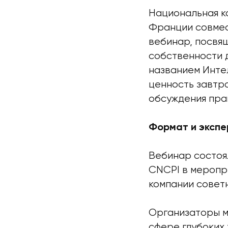
Национальная к
Франции совмест
вебинар, посвя
собственности д
названием Инте
ценность завтр
обсуждения пра
Формат и экспе
Вебинар состоя
CNCPI в меропр
компании совет
Организаторы м
сфере глубоких 