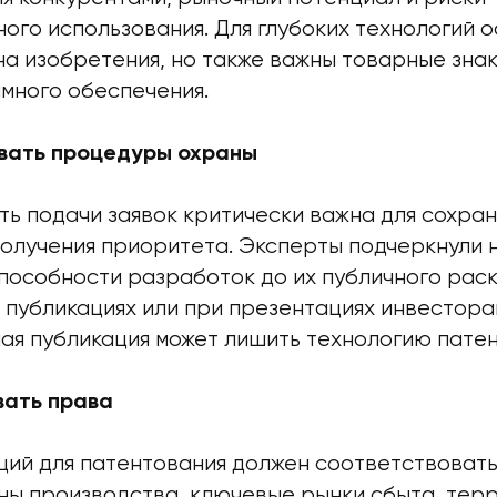
ого использования. Для глубоких технологий 
а изобретения, но также важны товарные знак
много обеспечения.
вать процедуры охраны
ь подачи заявок критически важна для сохран
получения приоритета. Эксперты подчеркнули 
пособности разработок до их публичного рас
 публикациях или при презентациях инвестора
я публикация может лишить технологию пате
вать права
ий для патентования должен соответствоват
аны производства, ключевые рынки сбыта, тер