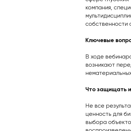
компания, спец
мультидисципли
собственности с
Ключевые вопро
В ходе вебинар
возникают пере
нематериальных
Что защищать и
Не все результ
ценность для б
выбора объектов
воспроизведени