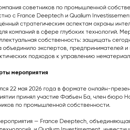
омпания советников по промышленной собств
но с France Deeptech и Qualium Investisseme
щённый стратегическим аспектам охраны инте
ля компаний в сфере глубоких технологий. Ме
ллектуальная собственность: защищать сегодн
а объединило экспертов, предпринимателей и
ктических подходов к управлению нематериал
рты мероприятия
лся 22 мая 2026 года в формате онлайн-презен
иятии принял участие Фабьен Ба, член бюро 
ников по промышленной собственности.
ероприятия — France Deeptech, объединяющая
технологий, и Qualium Investissement, инвести