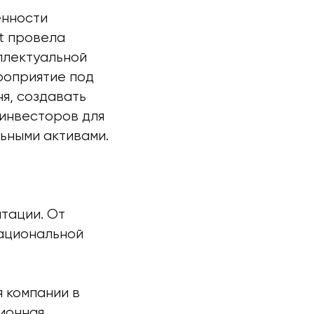
енности
nt провела
ллектуальной
роприятие под
я, создавать
 инвесторов для
ьными активами.
тации. От
Национальной
 компании в
ционная