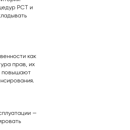
цедур РСТ и
кладывать
венности как
ура прав, их
ь повышают
ансирования.
сплуатации —
ировать