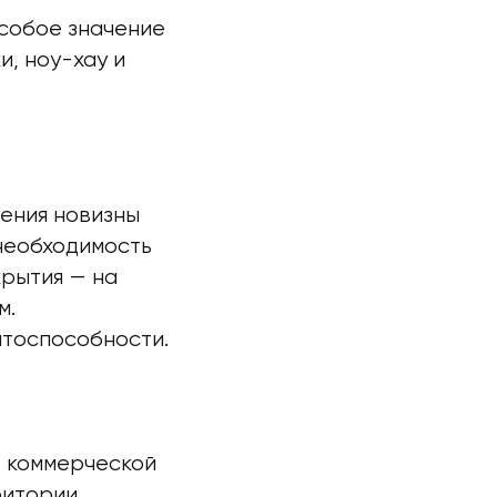
особое значение
и, ноу-хау и
ения новизны
необходимость
крытия — на
м.
нтоспособности.
ь коммерческой
ритории