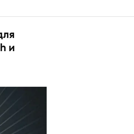
для
h и