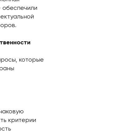
— обеспечили
лектуальной
торов.
ственности
просы, которые
храны
инаковую
ить критерии
ость