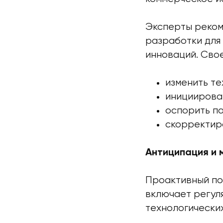
Эксперты реком
разработки для
инноваций. Сво
изменить те
инициирова
оспорить па
скорректир
Антиципация и 
Проактивный по
включает регул
технологически