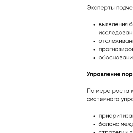
Эксперты подче
выявления б
исследован
отслеживани
прогнозиров
обосновани
Управление пор
По мере роста 
системного упр
приоритиза
баланс межд
стратегии л