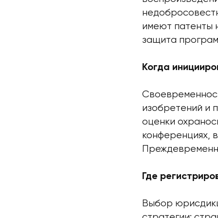
недобросовестн
имеют патенты н
защита програм
Когда иницииро
Своевременност
изобретений и 
оценки охранос
конференциях, в
Преждевременна
Где регистриро
Выбор юрисдикц
стратегии: стр