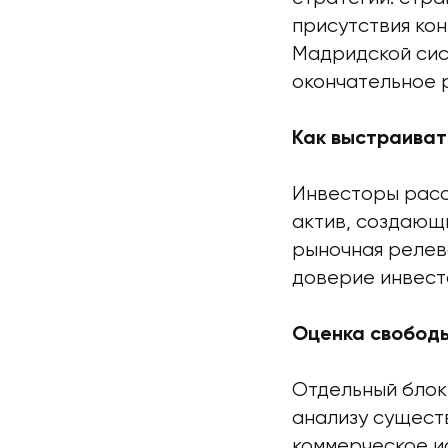
присутствия ко
Мадридской сис
окончательное 
Как выстраиват
Инвесторы расс
актив, создающи
рыночная релев
доверие инвест
Оценка свободы
Отдельный блок
анализу сущест
коммерческое и