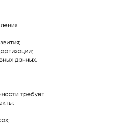
вления
звития;
дартизации;
вных данных.
нности требует
екты:
ах;