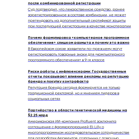
после комбинированной регистрации
Суд подтвердил, что лекарственное средство, ранее
зарегистрированное в составе комбинации, не может
претендовать на дополнительный сертификат защиты
при последующей регистрации в качестве монотерапии
Почему формулировка «компьютерное программное
обеспечение» слишком размыта и почему это важно
В Европейском союзе заявители по-прежнему могут
регистрировать товарные знаки для «компьютерного
программного обеспечения» в 9-м классе
Риски работы с инфлюенсерами: Государственные
отчеты показывают влияние рекламы на репутацию
бренда и покупку контрафакта
Репутация бренда сегодня формируется не только
традиционной рекламой, но и мнением лидеров в
социальных сетях
Партнёрство в области генетической медицины на
$2,25 млрд
Американская ИИ-компания Profluent заключила
соглашение с фармкорпорацией Eli Lilly о
многопрограммном исследовательском сотрудничестве
для разработки ферментов, созданных с помощью