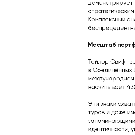
демонстрирует 
стратегическим
Комплексный ан
беспрецедентны
Масштаб портф
Тейлор Свифт з
в Соединённых 
международном 
насчитывает 438
Эти знаки охват
туров и даже им
запоминающимис
идентичности, у