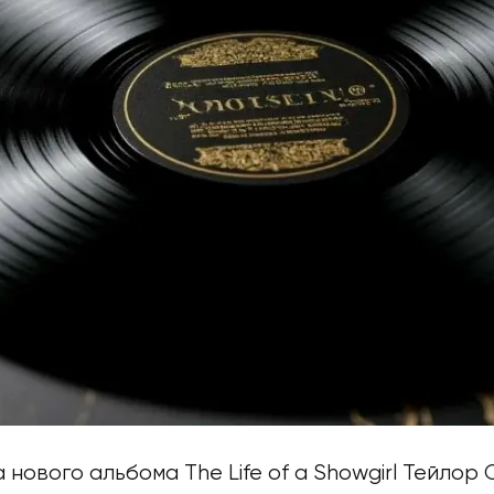
 нового альбома The Life of a Showgirl Тейлор