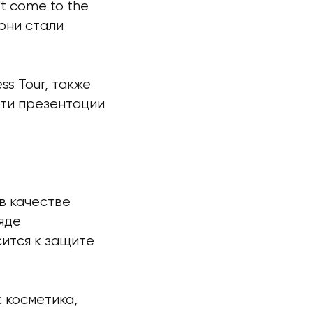
't come to the
 они стали
ss Tour, также
эти презентации
 в качестве
яде
сится к защите
 косметика,