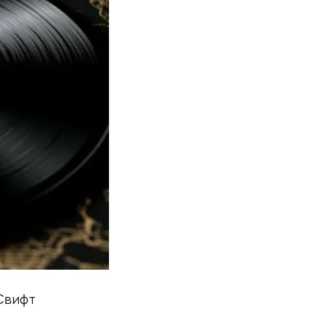
 Свифт