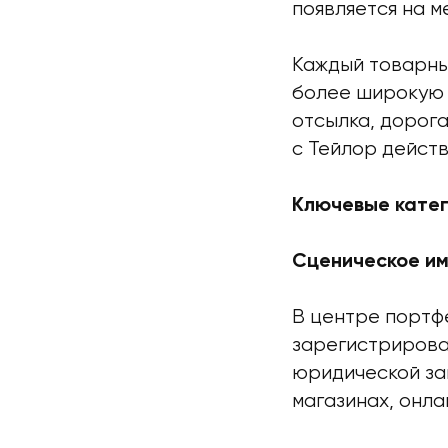
появляется на м
Каждый товарны
более широкую с
отсылка, дорога
с Тейлор действ
Ключевые кате
Сценическое им
В центре портфе
зарегистрирован
юридической за
магазинах, онла