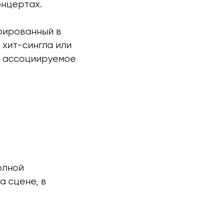
онцертах.
рированный в
 хит-сингла или
сё ассоциируемое
олной
 сцене, в