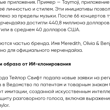
ые приложения. Пример — Taymoji, приложение
её личностью и стилем. Эти инициативы позво
еко за пределы музыки. После 66 концертов т
ерчендайза достигли 440,8 миллиона долларов
тили в среднем 40 долларов США.
ются частью бренда. Имя Meredith, Olivia & Ben
но для официального мерчендайза.
и образа от ИИ-клонирования
года Тейлор Свифт подала новые заявки на ре
в в Ведомство по патентам и товарным знакам
от имитации, созданной искусственным интелл
иту разговорного голоса, включая выражения He
ylor.