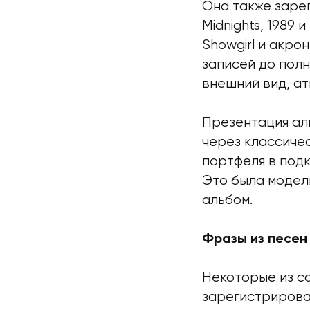
Она также зарег
Midnights, 1989 и
Showgirl и акро
записей до пол
внешний вид, а
Презентация ал
через классиче
портфеля в подк
Это была модель
альбом.
Фразы из песен
Некоторые из с
зарегистрированы