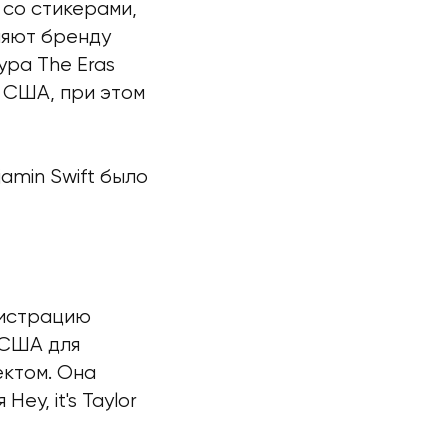
 со стикерами,
ляют бренду
ура The Eras
 США, при этом
jamin Swift было
гистрацию
 США для
ектом. Она
y, it's Taylor