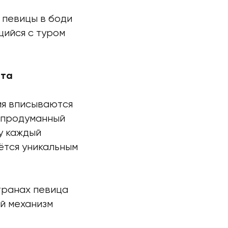
 певицы в боди
щийся с туром
ита
ия вписываются
 продуманный
у каждый
ётся уникальным
транах певица
й механизм