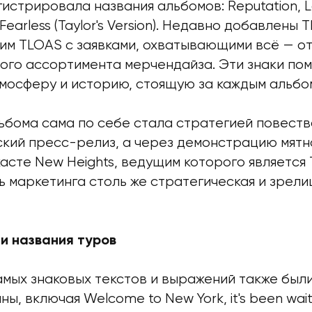
истрировала названия альбомов: Reputation, L
 Fearless (Taylor's Version). Недавно добавлены Th
ним TLOAS с заявками, охватывающими всё — о
ного ассортимента мерчендайза. Эти знаки по
тмосферу и историю, стоящую за каждым альбо
ьбома сама по себе стала стратегией повеств
ский пресс-релиз, а через демонстрацию мят
асте New Heights, ведущим которого является 
 маркетинга столь же стратегическая и зрелищ
 и названия туров
амых знаковых текстов и выражений также был
, включая Welcome to New York, it's been waitin