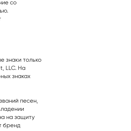
ние со
ью.
т
е знаки только
, LLC. На
ных знаках
званий песен,
 владении
а на защиту
т бренд