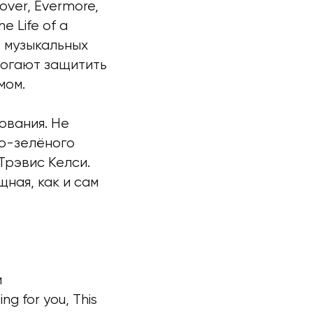
over, Evermore,
e Life of a
т музыкальных
могают защитить
мом.
ования. Не
но-зелёного
Трэвис Келси.
ная, как и сам
и
g for you, This