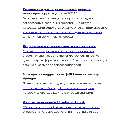
Сложности адаптации патентных формул к
меняющимся руководствам УСПТЗ
Высказывания практикующих юристов о трудностях
согласования патентных требований с актуальными
руководствами ведомства отражают реальные вызовы, с
которыми сталкиваются правообладатели в условиях
динамичной регуляторной среды
18 прогнозов о товарных знаках со всего мира
Мир интеллектуальной собственности меняется
стремительно: новые технологии, геополитические
сдвиги и трансформация цифровой экономики формируют
свежие вызовы для правообладателей
Мозг против подделок как фМРТ меняет защиту
брендов
Представьте, что вы в суде доказываете, что конкурент
скопировал ваш бренд. Вы показываете опросы
потребителей, где люди путают ваши упаковки
Финалисты премии WTR Industry Awards
Объявление списка финалистов отраслевой премии
отражает ключевые достижения и тренды в сфере