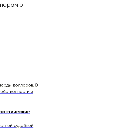
спорам о
иарды долларов. В
собственности и
рактические
естной судебной