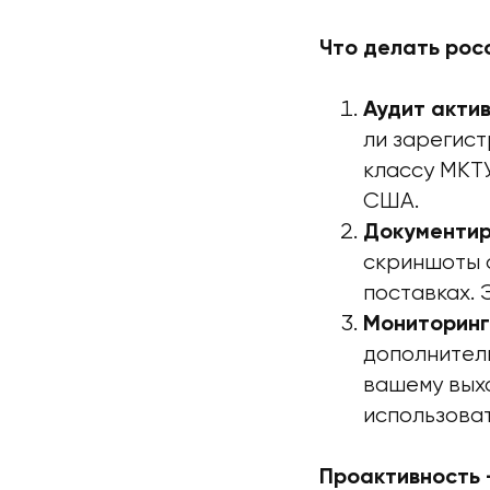
Что делать ро
Аудит актив
ли зарегис
классу МКТУ
США.
Документир
скриншоты с
поставках. 
Мониторинг
дополнитель
вашему вых
использова
Проактивность 