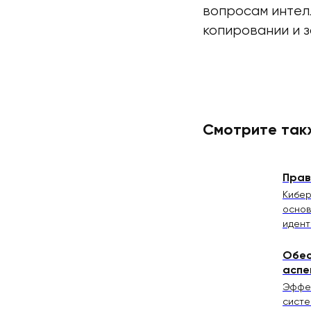
вопросам интел
копировании и 
Смотрите так
Прав
Кибер
основ
идент
Обес
аспе
Эффек
систе