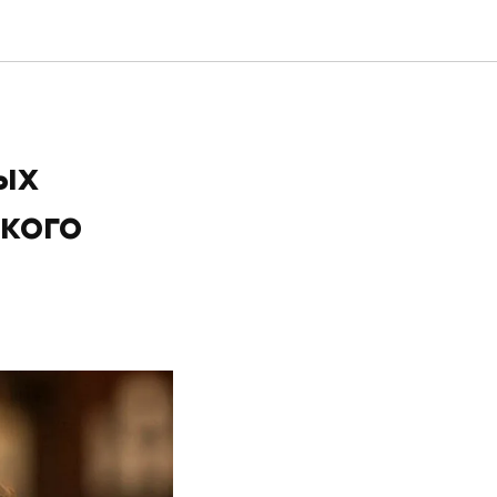
ых
ского