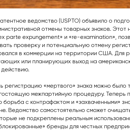
атентное ведомство (USPTO) объявило о подго
нистративной отмены товарных знаков. Этот н
ex parte expungement» и «re-examination», поз
вать проверку и потенциальную отмену регис
зовался в коммерции на территории США. Для 
тающих или планирующих выход на американск
 действию.
ь регистрацию «мертвого» знака можно было 
гостоящую межпартийную процедуру. Теперь 
о борьба с контрафактом и «захваченными» зн
не. Ведомство самостоятельно сможет очищат
оторые не подкреплены реальным использован
блокированные» бренды для честных предпри