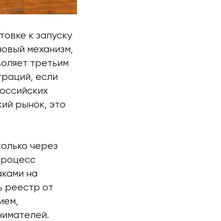
товке к запуску
овый механизм,
воляет третьим
траций, если
российских
ий рынок, это
только через
процесс
аками на
ь реестр от
ием,
нимателей.