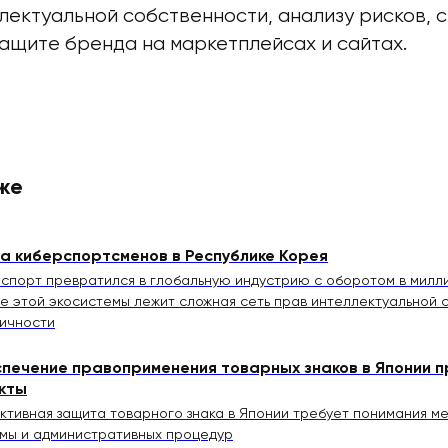
лектуальной собственности, анализу рисков, 
защите бренда на маркетплейсах и сайтах.
же
а киберспортсменов в Республике Корея
спорт превратился в глобальную индустрию с оборотом в милл
е этой экосистемы лежит сложная сеть прав интеллектуальной 
ичности
печение правоприменения товарных знаков в Японии п
кты
тивная защита товарного знака в Японии требует понимания м
мы и административных процедур