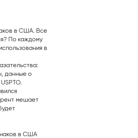
аков в США. Все
я? По каждому
использования в
азательства:
, данные о
 USPTO.
явился
урент мешает
будет
наков в США