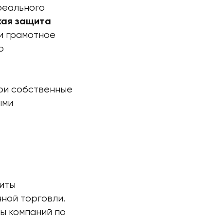
реального
ая защита
 и грамотное
о
вои собственные
ыми
иты
ной торговли.
ы компаний по