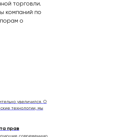
ной торговли.
ы компаний по
спорам о
ительно увеличился. О
ские технологии, мы
ита прав
рмирующие современную