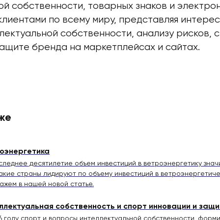
й собственности, товарных знаков и электрон
клиентами по всему миру, представляя интерес
лектуальной собственности, анализу рисков, 
защите бренда на маркетплейсах и сайтах.
же
оэнергетика
следнее десятилетие объем инвестиций в ветроэнергетику знач
какие страны лидируют по объему инвестиций в ветроэнергетиче
ажем в нашей новой статье.
ллектуальная собственность и спорт инновации и защ
6 году спорт и вопросы интеллектуальной собственности, фо