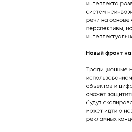
интеллекта раз
систем неинваз
речи на основе 
перспективы, н
интеллектуальн
Новый фронт н
Традиционные м
использованием
объектов и циф
сможет защитить
будут скопиров
может идти о н
рекламных конц