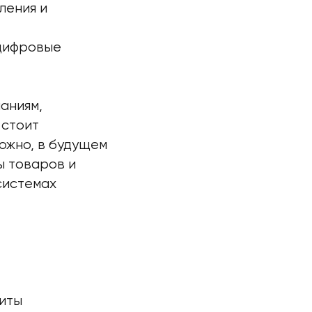
ления и
 цифровые
аниям,
 стоит
ожно, в будущем
ы товаров и
системах
иты