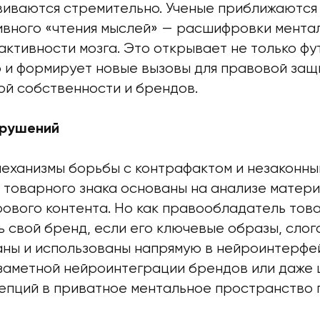
виваются стремительно. Ученые приближаются
ивного «чтения мыслей» — расшифровки мента
активности мозга. Это открывает не только ф
о и формирует новые вызовы для правовой защ
ой собственности и брендов.
арушений
еханизмы борьбы с контрафактом и незаконны
 товарного знака основаны на анализе матер
рового контента. Но как правообладатель тов
 свой бренд, если его ключевые образы, слог
аны и использованы напрямую в нейроинтерфе
езаметной нейроинтеграции брендов или даже
епций в приватное ментальное пространство 