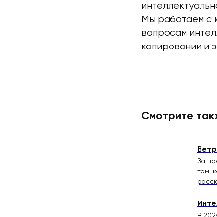
интеллектуально
Мы работаем с 
вопросам интел
копировании и 
Смотрите так
Ветр
За по
том, 
расск
Инте
В 202