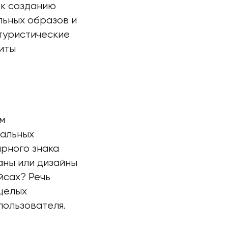
 к созданию
льных образов и
утуристические
иты
м
иальных
арного знака
аны или дизайны
йсах? Речь
 целых
пользователя.