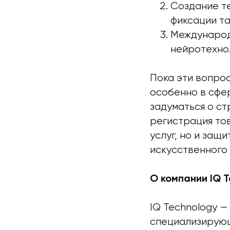
Создание те
фиксации та
Международ
нейротехно
Пока эти вопрос
особенно в сфер
задуматься о с
регистрация тов
услуг, но и защ
искусственного
О компании IQ 
IQ Technology 
специализирующ