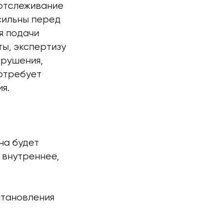
 отслеживание
сильны перед
я подачи
ы, экспертизу
арушения,
потребует
я.
на будет
 внутреннее,
становления