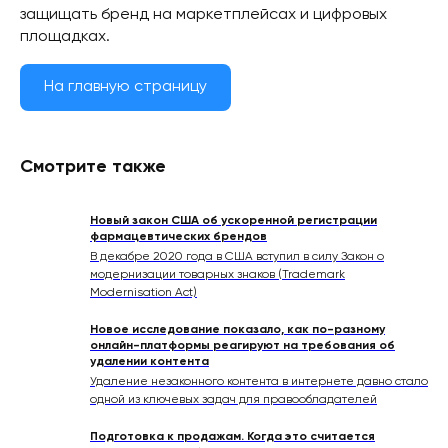
защищать бренд на маркетплейсах и цифровых
площадках.
На главную страницу
Смотрите также
Новый закон США об ускоренной регистрации
фармацевтических брендов
В декабре 2020 года в США вступил в силу Закон о
модернизации товарных знаков (Trademark
Modernisation Act)
Новое исследование показало, как по-разному
онлайн-платформы реагируют на требования об
удалении контента
Удаление незаконного контента в интернете давно стало
одной из ключевых задач для правообладателей
Подготовка к продажам. Когда это считается