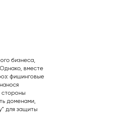
ого бизнеса,
 Однако, вместе
роз: фишинговые
 нанося
о стороны
ть доменами,
y” для защиты