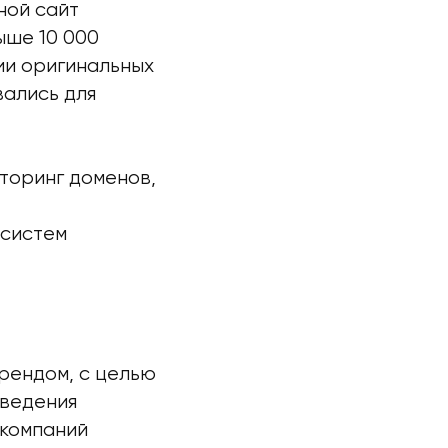
ной сайт
ыше 10 000
ии оригинальных
вались для
торинг доменов,
-систем
рендом, с целью
введения
 компаний