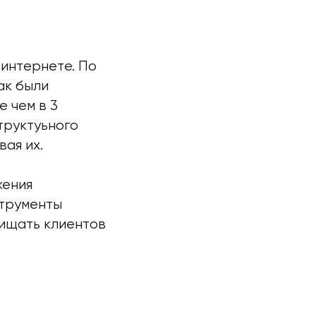
 интернете. По
ак были
е чем в 3
труктуьного
ая их.
жения
струменты
щищать клиентов