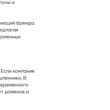
лоны и
риаций бренда.
редлагая
доменных
Если компания
шленники. В
оевременного
ет доменов и