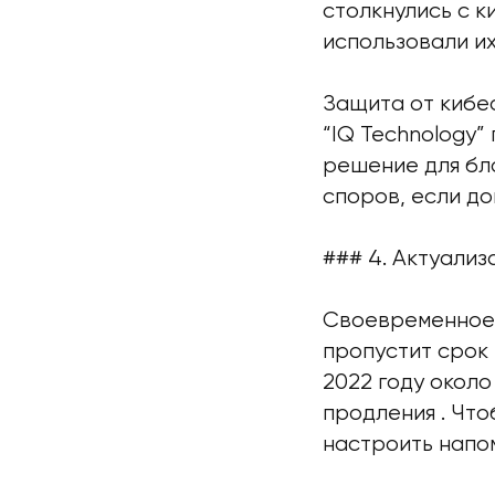
столкнулись с 
использовали их
Защита от кибе
“IQ Technology”
решение для бл
споров, если д
### 4. Актуали
Своевременное 
пропустит срок 
2022 году окол
продления . Что
настроить напо