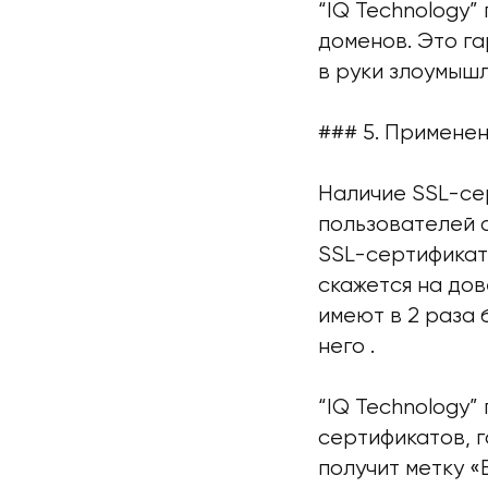
“IQ Technology”
доменов. Это га
в руки злоумыш
### 5. Примене
Наличие SSL-се
пользователей 
SSL-сертификат
скажется на дов
имеют в 2 раза
него .
“IQ Technology”
сертификатов, г
получит метку «