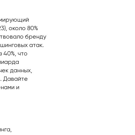
ормирующий
3), около 80%
ствовало бренду
шинговых атак.
а 40%, что
лиарда
чек данных,
. Давайте
енами и
нга,