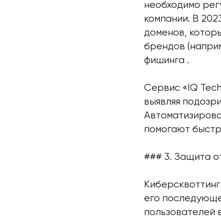
необходимо рег
компании. В 202
доменов, котор
брендов (напри
фишинга .
Сервис «IQ Tec
выявляя подозри
Автоматизирова
помогают быстро
### 3. Защита о
Киберсквоттинг
его последующе
пользователей в