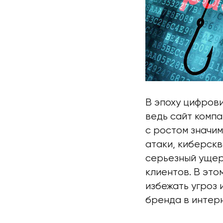
В эпоху цифров
ведь сайт компа
с ростом значим
атаки, киберск
серьезный ущер
клиентов. В это
избежать угроз 
бренда в интер