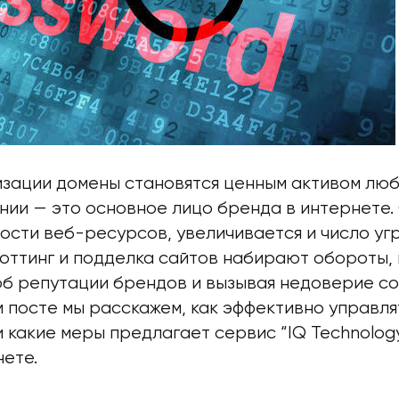
изации домены становятся ценным активом люб
нии — это основное лицо бренда в интернете.
ости веб-ресурсов, увеличивается и число уг
воттинг и подделка сайтов набирают обороты,
б репутации брендов и вызывая недоверие с
м посте мы расскажем, как эффективно управля
и какие меры предлагает сервис “IQ Technolog
нете.