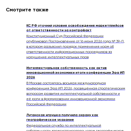
Смотрите также
КС РФ уточнил условия освобождения маркетплейсов
от ответственности за контрафакт
Конституционный Суд Российской Федерации
опубликовал Постановление от 16 июня 2026 года № 39-П,
в котором разъяснил порядок применения норм об
ответственности информационных посредников за
нарушение интеллектуальных прав
Интеллектуальная собственность как актив
инновационной экономики итоги конференции Эра ИП
2026
В Москве состоялась восьмая международная
конференция Эра ИП 2026, посвящённая стратегическим
вопросам развития интеллектуальной собственности и
её роли в формировании инновационной экономики
Российской Федерации
Луганская игрушка получила охрану как
географическое указание
Федеральная служба по интеллектуальной