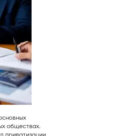
 основных
ых обществах.
од приватизации