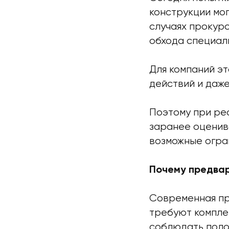
конструкции мог
случаях прокуро
обхода специал
Для компаний э
действий и даж
Поэтому при ре
заранее оценив
возможные огра
Почему предвар
Современная пр
требуют компле
соблюдать поло