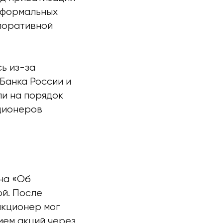
о формальных
поративной
ь из-за
Банка России и
ли на порядок
кционеров
на «Об
й. После
акционер мог
ием акций через