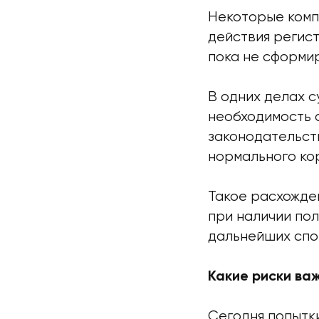
Некоторые комп
действия регис
пока не сформи
В одних делах 
необходимость 
законодательств
нормального ко
Такое расхожде
при наличии по
дальнейших спо
Какие риски ва
Сегодня попытк