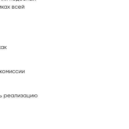
мках всей
как
 комиссии
ть реализацию