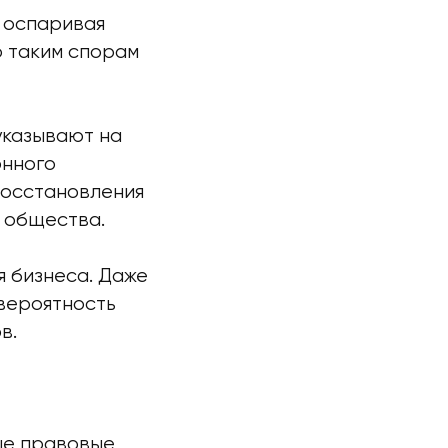
 оспаривая
о таким спорам
указывают на
онного
 восстановления
 общества.
 бизнеса. Даже
вероятность
в.
ые правовые