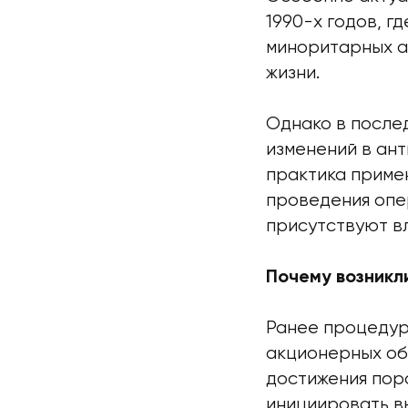
1990-х годов, г
миноритарных а
жизни.
Однако в после
изменений в ан
практика приме
проведения опе
присутствуют в
Почему возникл
Ранее процедур
акционерных об
достижения пор
инициировать в