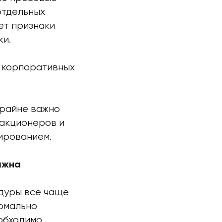
отдельных
ет признаки
ки.
я корпоративных
крайне важно
 акционеров и
ированием.
ажна
дуры все чаще
рмально
обходимо