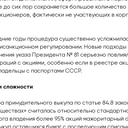
де до сих пор сохраняется большое количеств
кционеров, фактически не участвующих в кор
дние годы процедура существенно усложнилас
тисанкционном регулировании. Новые подходы 
нения указа Президента № 81 серьезно повлия
раций с акциями, особенно если в реестре а
ладельцы с паспортами СССР.
и сложности
а принудительного выкупа по статье 84.8 зако
ществах» считалась относительно стандартно
ога владения более 95% акций мажоритарный 
ыкуп оставшихся бумаг с последующим списан