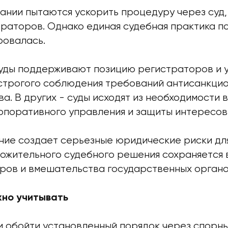
ании пытаются ускорить процедуру через суд,
траторов. Однако единая судебная практика п
ровалась.
суды поддерживают позицию регистраторов и 
строгого соблюдения требований антисанкци
а. В других - суды исходят из необходимости
рпоративного управления и защиты интересов
ние создает серьезные юридические риски для
ложительного судебного решения сохраняется 
ров и вмешательства государственных органо
жно учитывать
и обойти установленный порядок через спорн