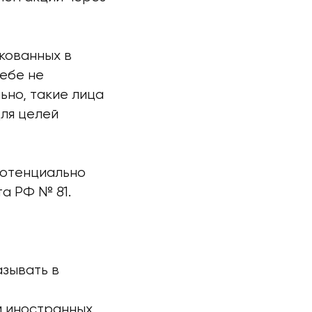
кованных в
себе не
ьно, такие лица
для целей
потенциально
а РФ № 81.
азывать в
м иностранных