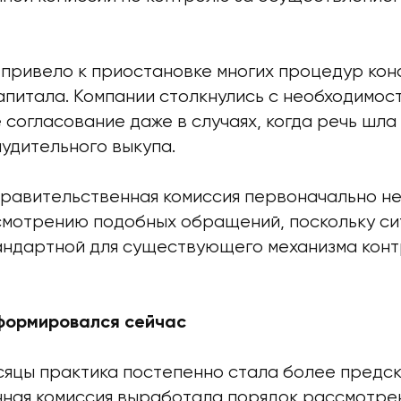
 привело к приостановке многих процедур ко
апитала. Компании столкнулись с необходимос
согласование даже в случаях, когда речь шла
удительного выкупа.
правительственная комиссия первоначально н
смотрению подобных обращений, поскольку си
андартной для существующего механизма кон
формировался сейчас
сяцы практика постепенно стала более предск
ная комиссия выработала порядок рассмотре