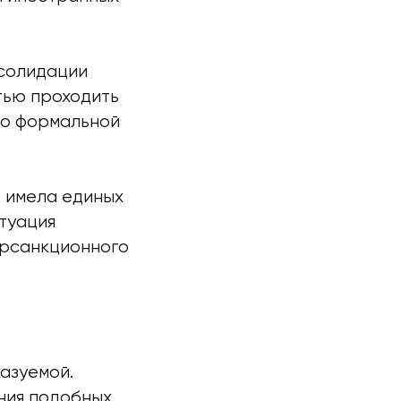
нсолидации
тью проходить
 о формальной
е имела единых
туация
трсанкционного
азуемой.
ния подобных