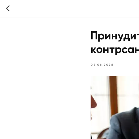
Принуди
контрса
02.06.2026