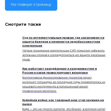
На главную страницу
Смотрите также
Суд по интеллектуальным правам: где заканчивается
защита брендов и начинается недобросовестная
конкуренция
Чёткое понимание компетенции СИП помогает избежать
затяжных споров и сосредоточиться на защите реальных
прав.
Как работают краудфандинг и краудинвестинг в
России и какие права получают вкладчики
Коллективное финансирование проектов через
интернет-площадки за последние годы превратилось из
нишевого инструмента в полноценный канал
привлечения капитала.
Кофейная война: как товарный знак стал оружием на
рынке
Кофе — это не просто напиток, это бизнес, в котором кипят