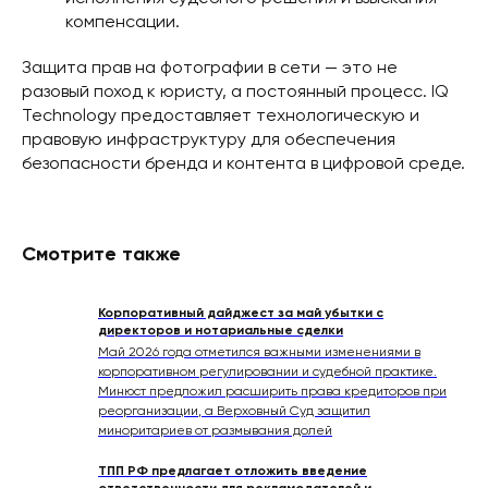
компенсации.
Защита прав на фотографии в сети — это не
разовый поход к юристу, а постоянный процесс. IQ
Technology предоставляет технологическую и
правовую инфраструктуру для обеспечения
безопасности бренда и контента в цифровой среде.
Смотрите также
Корпоративный дайджест за май убытки с
директоров и нотариальные сделки
Май 2026 года отметился важными изменениями в
корпоративном регулировании и судебной практике.
Минюст предложил расширить права кредиторов при
реорганизации, а Верховный Суд защитил
миноритариев от размывания долей
ТПП РФ предлагает отложить введение