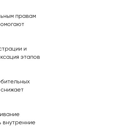
льным правам
помогают
страции и
ксация этапов
ебительных
 снижает
живание
ь внутренние