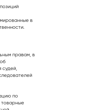
 позиций
рмированные в
твенности.
ьным правам, в
 об
 судей,
сследователей
ацию по
а товарные
тной