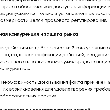
 прав и обеспечением доступа к информации в
ав допускаются только в установленных закон
размерности целям правового регулирования.
ая конкуренция и защита рынка
иводействия недобросовестной конкуренции 
т подходы к квалификации действий, вводящих
езаконного использования чужих средств инди
конкурентов.
 необходимость доказывания факта причинения
ы их возникновения для удовлетворения требо
обросовестных практик.
рекомендации для правоприменителей