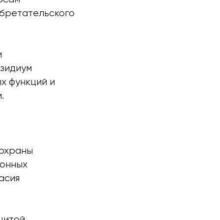
обретательского
и
езидиум
х функций и
.
 охраны
ионных
асия
щитой