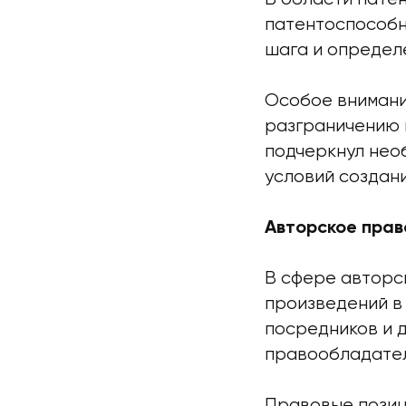
патентоспособн
шага и определ
Особое внимани
разграничению 
подчеркнул нео
условий создани
Авторское прав
В сфере авторс
произведений в
посредников и д
правообладател
Правовые позиц