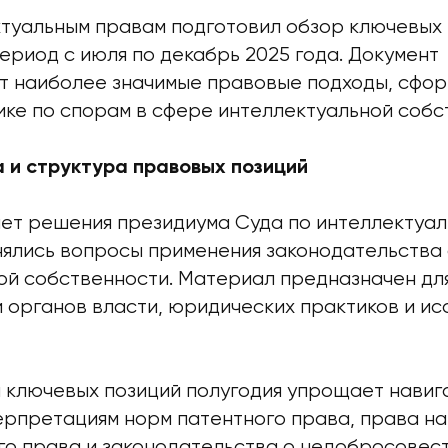
ктуальным правам подготовил обзор ключевых
ериод с июля по декабрь 2025 года. Документ
т наиболее значимые правовые подходы, сфо
ике по спорам в сфере интеллектуальной собс
 и структура правовых позиций
ет решения президиума Суда по интеллектуал
нялись вопросы применения законодательства
ой собственности. Материал предназначен для
 органов власти, юридических практиков и и
 ключевых позиций полугодия упрощает навиг
ерпретациям норм патентного права, права н
ого права и законодательства о недобросовес