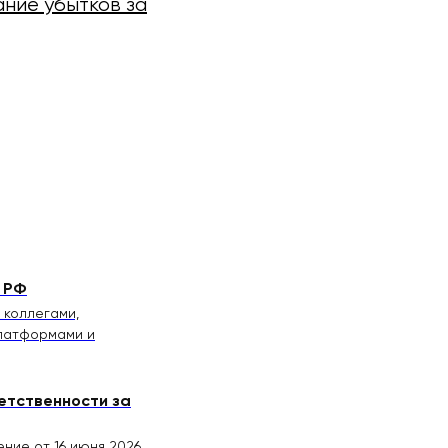
ание убытков за
 РФ
 коллегами,
платформами и
етственности за
ние от 16 июня 2026