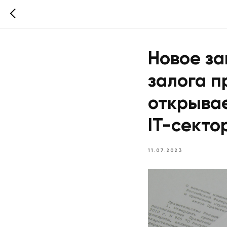
Новое за
залога п
открывае
IT-секто
11.07.2023