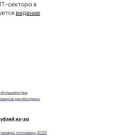
IT-сектора в
уется
ведение
 большинства
газинов необходимо
ублей из-за
 первую половину 2025