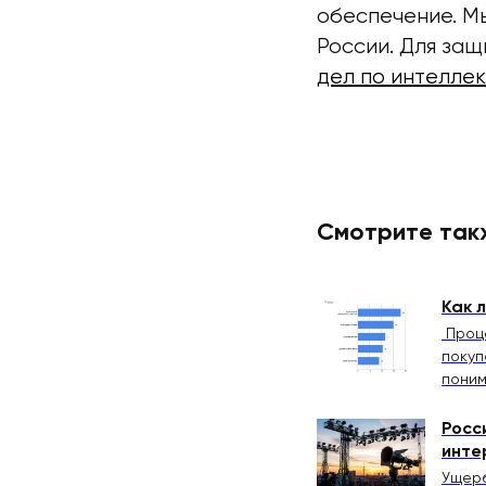
обеспечение. Мы
России. Для за
дел по интелле
Смотрите так
Как 
Проце
покуп
поним
Росс
инте
Ущерб