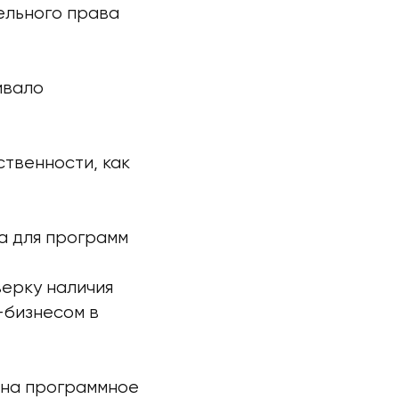
ельного права
ивало
ственности, как
а для программ
ерку наличия
-бизнесом в
в на программное