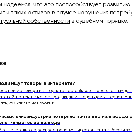
 надеемся, что это поспособствует развитию 
щиты таких активов в случае нарушения потреб
ктуальной собственности
в судебном порядке.
же
люди ищут товары в интернете?
сс поиска товара в интернете часто бывает неосознанным для
ателей, но тем не менее продавцам и владельцам интернет-ма
ать, как клиент их находит…
ийская киноиндустрия потеряла почти два миллиарда р
рнет-пиратов за полгода
 от нелегального распространения видеоконтента в России за