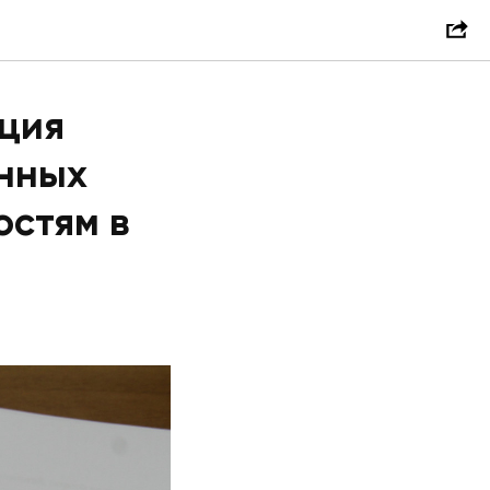
ация
анных
остям в