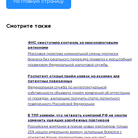
На главную страницу
Смотрите также
ФНС ужесточила контроль за низконалоговыми
регионами
Массовая практика номинальной смены прописки
бизнеса без реального переезда привела к масштабным
проверкам Федеральной налоговой службы.
Роспатент открыл приём заявок на экзамен для
патентных поверенных
Федеральная служба по интеллектуальной
собственности объявила приём заявлений об аттестации
от граждан, желающих получить статус патентного
поверенного Российской Федерации
В ТПП заявили, что четверть компаний РФ не смогли
заменить ушедших зарубежных партнеров
Российские компании в поиске новых партнеров: только
25% нашли идеальную замену, остальные борются с
кризисом! Какие альтернативы они нашли?