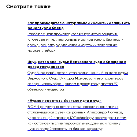
Смотрите также
Как производителю натуральной косметики защитить
рецептуру и бренд
Разберем, как производителям грамотно защитить
ключевые интеллектуальные активы такого бизнеса -
бренд, рецептуру, упаковку и карточки товаров на
маркетплейсах
Имущество экс-судьи Верховного суда обращено в
доход государства
Судебное разбирательство в отношении бывшего судьи
Верховного Суда Виктора Момотова и его партнёров
завершилось обращением в доход государства 97
объектов имущества
«Нужно перестать бояться идти в суд»
В СМИ регулярно появляются новости о компаниях,
столкнувшихся с утечкой данных. Александр Логунов,
управляющий партнер IQTechnology рассуждает о том,
как остановить слив персональных данных и почему
нужно воздействовать на бизнес через суд.