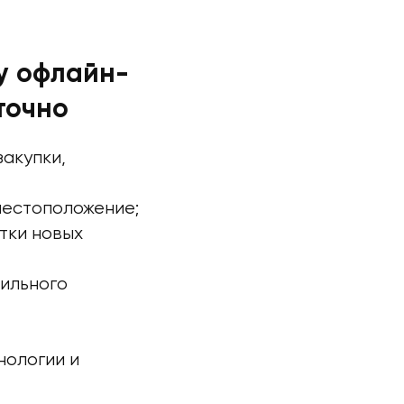
у офлайн-
точно
акупки,
местоположение;
тки новых
вильного
нологии и