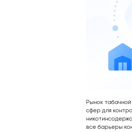
Рынок табачной
сфер для контра
никотинсодержа
все барьеры ко