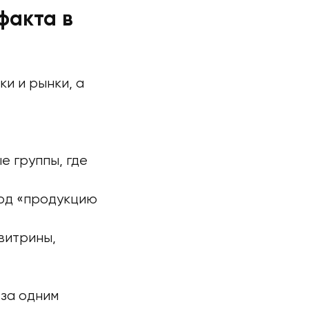
факта в
и и рынки, а
е группы, где
под «продукцию
витрины,
 за одним