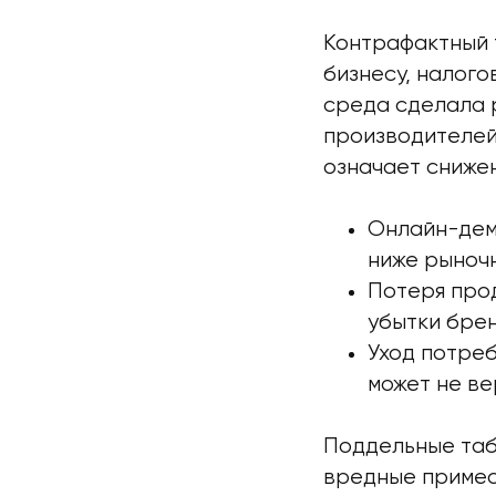
Контрафактный т
бизнесу, налог
среда сделала 
производителей
означает сниже
Онлайн-дем
ниже рыноч
Потеря про
убытки брен
Уход потреб
может не ве
Поддельные таба
вредные примеси