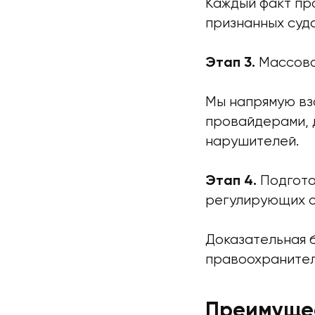
Каждый факт пр
признанных суд
Массова
Этап 3.
Мы напрямую вз
провайдерами, 
нарушителей.
Подгото
Этап 4.
регулирующих 
Доказательная 
правоохранител
Преимущес