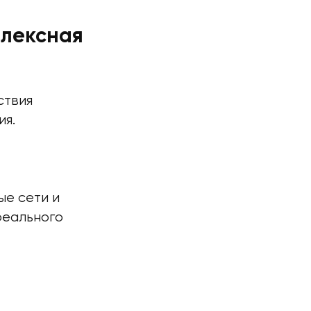
плексная
ствия
ия.
е сети и
реального