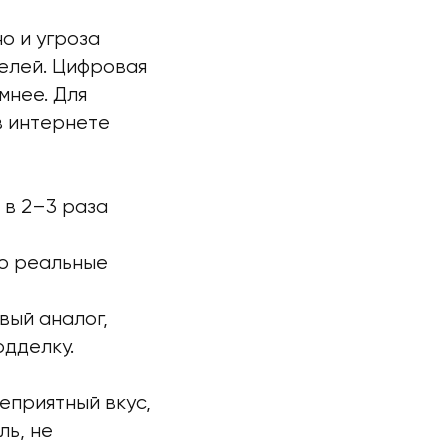
о и угроза
телей. Цифровая
мнее. Для
в интернете
 в 2–3 раза
то реальные
вый аналог,
одделку.
еприятный вкус,
ль, не