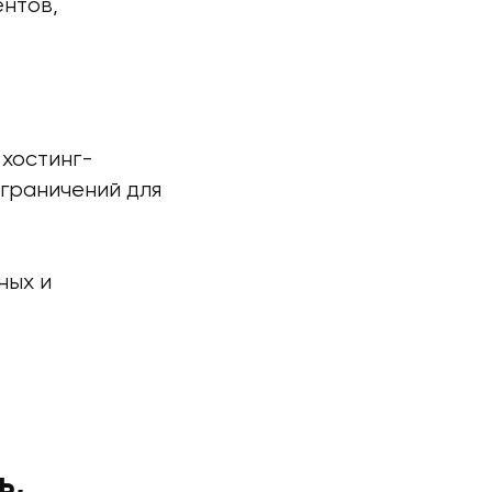
ентов,
хостинг-
ограничений для
ных и
ь,