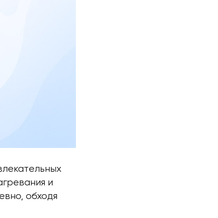
влекательных
агревания и
вно, обходя