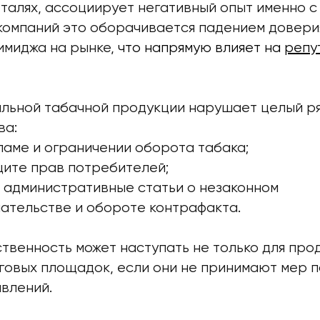
талях, ассоциирует негативный опыт именно с 
 компаний это оборачивается падением довери
имиджа на рынке,
что напрямую влияет н
а
репу
льной табачной продукции нарушает целый р
ва:
ламе и ограничении оборота табака;
щите прав потребителей;
 административные статьи о незаконном
ательстве и обороте контрафакта.
твенность может наступать не только для прод
говых площадок, если они не принимают мер 
явлений.