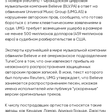
5 ноября (Reuters) - Французская цифровая
музыкальная компания Believe (BLV.PA) в ответ на
обвинения Universal Music Group (UMG.AS) в
нарушении авторских прав, сообщила, что готова
бороться с этими клеветническими заявлениями в
суде. UMG требует возмещения ущерба в размере
не менее 500 миллионов долларов (459 миллионов
евро) в судебном разбирательстве в США.
Эксперты крупнейшей в мире музыкальной компании
обвинили Believe и её американское подразделение
TuneCore в том, что они извлекают прибыль из
незаконного распространения защищённых
авторским правом записей. В иске, текст которого
был получен Reuters, UMG утверждает, что Believe
занимается распространением песен, искажая
имена исполнителей или публикуя "ускоренные"
версии оригинальных треков.
К числу пострадавших артистов относятся такие
звёзды, как Кендрик Ламар, Ариана Гранде, Джастин