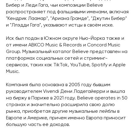
Бибер и Леди Гага, чьи композиции Believe
распространяет под фальшивыми именами, включая
"Кендрик Лаамар", "Ариана Грамде", "Джутин Бибер"
и "Ллэдди Гага", указывают истцы в своём иске.
Иск был подан в Южном округе Нью-Йорка также и
от имени ABKCO Music & Records и Concord Music
Group. Музыкальный каталог Believe представлен на
платформах социальных сетей и стриминг-
сервисах, таких как TikTok, YouTube, Spotify и Apple
Music.
Компания была основана в 2005 году бывшим
руководителем Vivendi Дени Ладегайерри и вышла
на биржу в Париже в 2021 году. Believe operates in 50
странах и значительно расширила свою долю
рынка, приобретая другие музыкальные лейблы в
Европе и Америке, причем именно Европа приносит
большую часть её доходов.